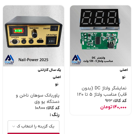
اصلی
یک سال گارانتی
نو
اصلی
نو
نمایشگر ولتاژ DC (بدون
قاب) مناسب ولتاژ 5 تا 120
پاوربانک سوهان ناخن و
ولت
کد کالا:
923
دستگاه یو وی
140,000
تومان
کد کالا:
10800
رنگ