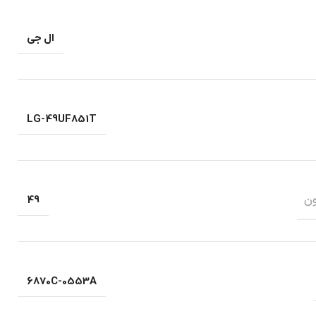
ال جی
LG-49UF851T
ون
49
6870C-0553A