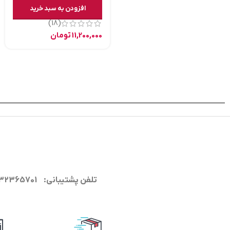
افزودن به سبد خرید
(18)
11,200,000
تومان
تلفن پشتیبانی: 09132365701