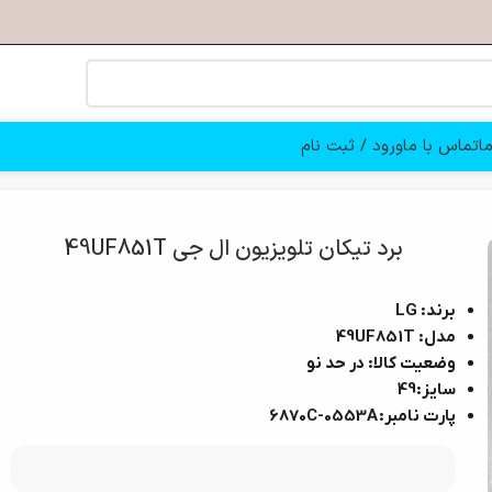
ا
تماس با ما
ورود / ثبت نام
برد تیکان تلویزیون ال جی 49UF851T
برند: LG
مدل: 49UF851T
وضعیت کالا: در حد نو
سایز:49
پارت نامبر:
6870C-0553A