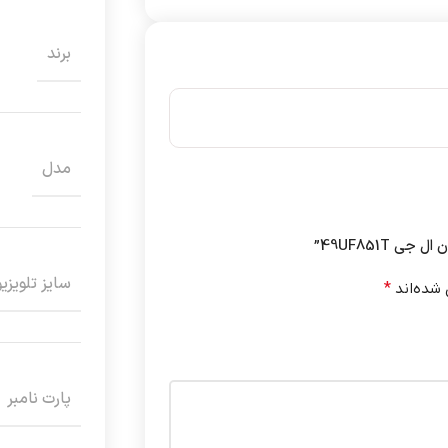
برند
مدل
 49UF851T”
سایز تلویزی
 شده‌اند
*
پارت نامبر