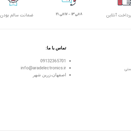
8 الی13 – 17 الی 21
رداخت آنلاین
ضمانت سالم بودن ک
تماس با ما:
09132365701
info@aradelectronics.ir
ستی
اصفهان،زرین شهر