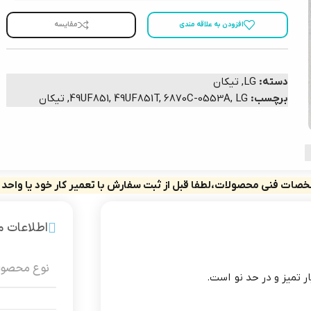
افزودن به علاقه مندی
مقایسه
دسته:
LG
,
تیکان
برچسب:
LG
,
6870C-0553A
,
49UF851T
,
49UF851
,
تیکان
صات فنی محصولات،لطفا قبل از ثبت سفارش با تعمیر کار خود یا واحد
اطلاعات 
نوع محصو