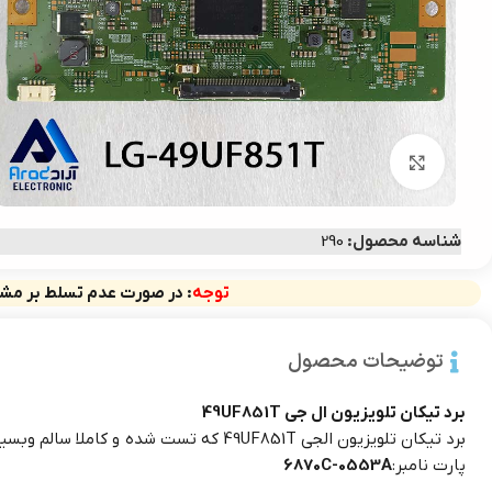
بزرگنمایی تصویر
شناسه محصول:
290
توجه
: در صورت عدم تسلط بر مشخ
توضیحات محصول
برد تیکان تلویزیون ال جی 49UF851T
برد تیکان تلویزیون الجی 49UF851T که تست شده و کاملا سالم وبسیار تمیز و در حد نو است.
پارت نامبر:
6870C-0553A