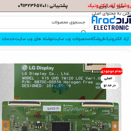
وشگاه آراد الکترونیک
پشتیبانی : 09132365701
عبور به ناوبری
رفتن به محتوای اصلی
آراد الکترونیک
فروشگاه
محصولات وب سایت
نوشته های وب سایت
خدمات م
خانه
/
قطعات تلویزیون
/
تیکان
/
برد تیکان تلویزیون ال جی 49UF851T
اتمام موجودی
اصلی
در حد نو