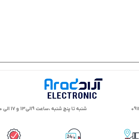
شنبه تا پنج شنبه ،ساعت 9الی13 و 17 الی 20 پاسخگوی شما هستیم