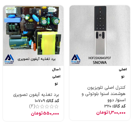
اصلی
1 سال
نو
اصلی
نو
کنترل اصلی تلویزیون
هوشمند اسنوا بلوتوثی و
برد تغذیه آیفون تصویری
موس دار و جستجوی صوتی
اسنوا
,
دوو
کد کالا:
10709
کد کالا:
320
(4)
1,300,000
تومان
550,000
تومان