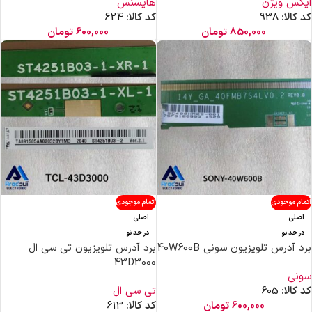
ایکس ویژن
هایسنس
کد کالا:
938
کد کالا:
624
850,000
تومان
600,000
تومان
اتمام موجودی
اتمام موجودی
اصلی
اصلی
در حد نو
در حد نو
برد آدرس تلویزیون سونی 40W600B
برد آدرس تلویزیون تی سی ال
43D3000
سونی
کد کالا:
605
تی سی ال
600,000
تومان
کد کالا:
613