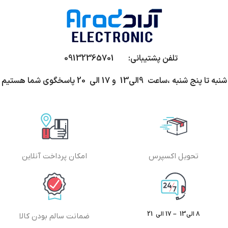
تلفن پشتیبانی: 09132365701
شنبه تا پنج شنبه ،ساعت 9الی13 و 17 الی 20 پاسخگوی شما هستیم
تحویل اکسپرس
امکان پرداخت آنلاین
8 الی13 – 17 الی 21
ضمانت سالم بودن کالا