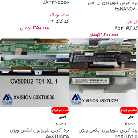
UA32N5550
برد آدرس تلویزیون ال جی
65NANO80
سامسونگ
کد کالا:
122
ال جی
350,000
تومان
کد کالا:
652
1,200,000
تومان
اتمام موجودی
اتمام موجودی
اصلی
اصلی
در حد نو
در حد نو
برد آدرس تلویزیون ایکس ویژن
برد آدرس تلویزیون ایکس ویژن
50XTU535
49XTU725