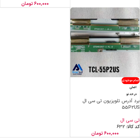
600,000
تومان
اتمام موجودی
اصلی
در حد نو
برد آدرس تلویزیون تی سی ال
55P2US
تی سی ال
کد کالا:
632
600,000
تومان