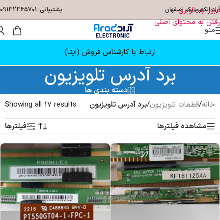
عبور به ناوبری
آراد الکترونیک اصفهان
پشتیبانی: 09132365701
رفتن به محتوای اصلی
منو
ارتباط با کارشناس فروش (ایتا)
برد آدرس تلویزیون
دسته بندی ها
خانه
/
قطعات تلویزیون
/
برد آدرس تلویزیون
Showing all 17 results
مشاهده فیلترها
فیلترها