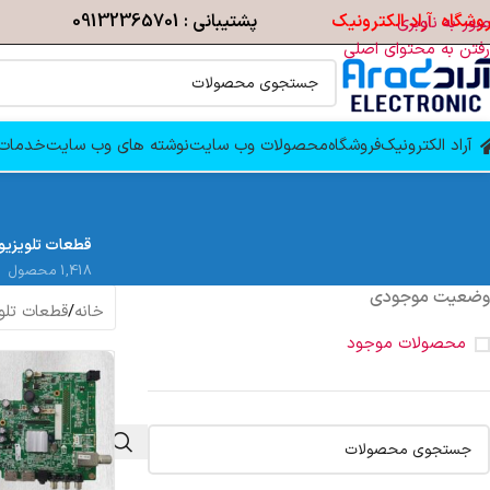
وشگاه آراد الکترونیک
پشتیبانی : 09132365701
عبور به ناوبری
رفتن به محتوای اصلی
آراد الکترونیک
فروشگاه
محصولات وب سایت
نوشته های وب سایت
خدمات 
قطعات تلویزیو
1,418 محصول
وضعیت موجودی
خانه
/
قطعات تلو
محصولات موجود