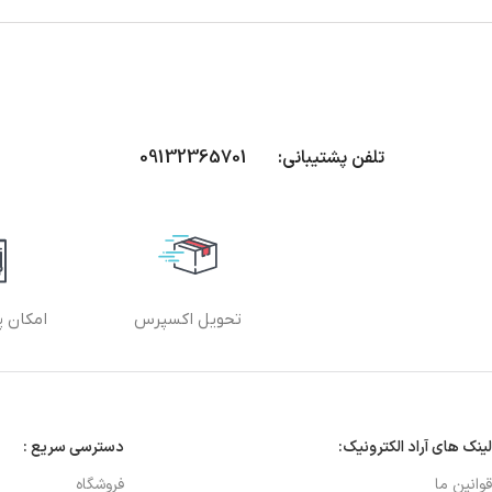
تلفن پشتیبانی: 09132365701
تحویل اکسپرس
امکان پ
لینک های آراد الکترونیک:
دسترسی سریع :
قوانین ما
فروشگاه