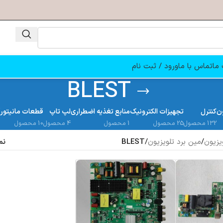
ما
تماس با ما
ورود / ثبت نام
BLEST
ن
کنترل
تجهیزات الکترونیک
منابع تغذیه اضطراری
لپ تاپ
قطعات مانیتور
132 محصول
25 محصول
1 محصول
4 محصول
10 محصول
یزیون
/
مین برد تلویزیون
/
BLEST
نم