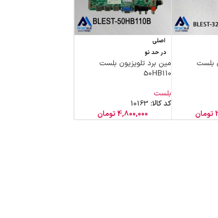
اصلی
در حد نو
ن بلست
مین برد تلویزیون بلست
50HB110
بلست
کد کالا:
10163
تومان
4,800,000
تومان