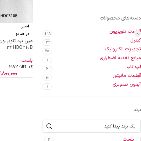
دسته‌های محصولات
اصلی
قطعات تلویزیون
1418
در حد نو
کنترل
مین برد تلویزیو
132
32HDC310B
تجهیزات الکترونیک
25
منابع تغذیه اضطراری
بلست
1
لپ تاپ
کد کالا:
382
4
2,800,000
قطعات مانیتور
10
آیفون تصویری
1
برند
بلست
2