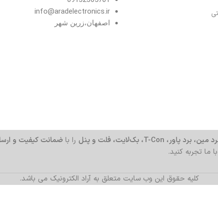
info@aradelectronics.ir
تی
اصفهان،زرین شهر
د مین، برد پاور، T-Con، بک‌لایت، فلت و پنل
را با
ضمانت کیفیت و ارسا
با ما تجربه کنید.
کلیه حقوق این وب سایت متعلق به آراد الکترونیک می باشد.