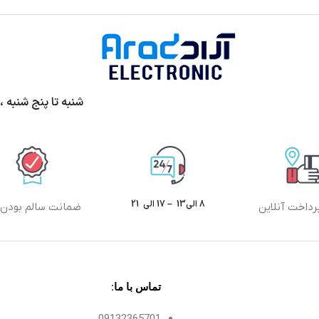
شنبه تا پنج شنبه ،ساعت 9الی13 و 17 الی 20 پ
8 الی13 – 17 الی 21
رداخت آنلاین
ضمانت سالم بودن ک
تماس با ما:
09132365701