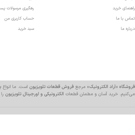
راهنمای خرید
رهگیری مرسولات پس
تماس با ما
حساب کاربری من
درباره ما
سبد خرید
فروشگاه «آراد الکترونیک»
مرجع
فروش قطعات تلویزیون
است. ما انواع
بر
می‌کنیم. خرید آسان و مطمئن قطعات
الکترونیکی و اورجینال تلویزیون
را 