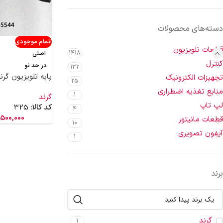
دسته‌های محصولات
اتمام موجودی
قطعات تلویزیون
1418
اصلی
کنترل
در حد نو
132
پایه تلویزیون گرند 5544
تجهیزات الکترونیک
25
منابع تغذیه اضطراری
1
گرند
لپ تاپ
کد کالا:
325
4
500,000
قطعات مانیتور
10
آیفون تصویری
1
برند
گرند
1