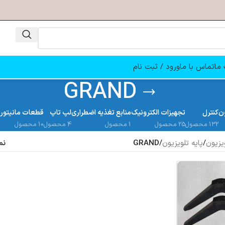
ما
تماس با ما
ورود / ثبت نام
GRAND
ن
کنترل
تجهیزات الکترونیک
منابع تغذیه اضطراری
لپ تاپ
قطعات مانیتور
132 محصول
25 محصول
1 محصول
4 محصول
10 محصول
یزیون
/
پایه تلویزیون
/
GRAND
نم