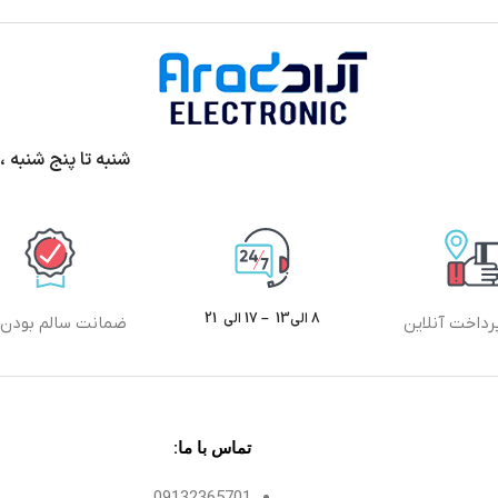
شنبه تا پنج شنبه ،ساعت 9الی13 و 17 الی 20 پ
8 الی13 – 17 الی 21
رداخت آنلاین
ضمانت سالم بودن ک
تماس با ما:
09132365701