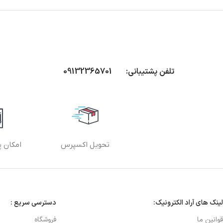
تلفن پشتیبانی: 09132365701
تحویل اکسپرس
امکان پ
لینک های آراد الکترونیک:
دسترسی سریع :
قوانین ما
فروشگاه