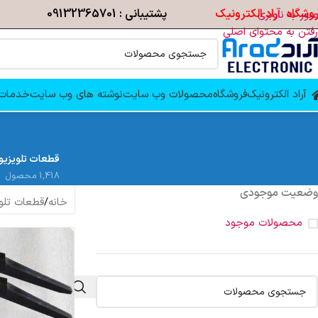
وشگاه آراد الکترونیک
پشتیبانی : 09132365701
عبور به ناوبری
رفتن به محتوای اصلی
آراد الکترونیک
فروشگاه
محصولات وب سایت
نوشته های وب سایت
خدمات 
قطعات تلویزیو
1,418 محصول
وضعیت موجودی
خانه
/
قطعات تلو
محصولات موجود