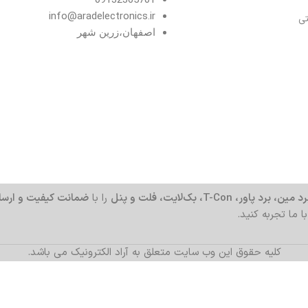
info@aradelectronics.ir
تی
اصفهان،زرین شهر
د مین، برد پاور، T-Con، بک‌لایت، فلت و پنل
را با
ضمانت کیفیت و ارسا
با ما تجربه کنید.
کلیه حقوق این وب سایت متعلق به آراد الکترونیک می باشد.