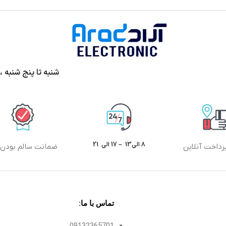
شنبه تا پنج شنبه ،ساعت 9الی13 و 17 الی 20 پ
8 الی13 – 17 الی 21
رداخت آنلاین
ضمانت سالم بودن ک
تماس با ما:
09132365701