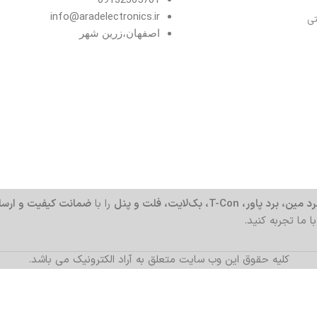
info@aradelectronics.ir
تی
اصفهان،زرین شهر
د مین، برد پاور، T-Con، بک‌لایت، فلت و پنل
را با
ضمانت کیفیت و ارسا
با ما تجربه کنید.
کلیه حقوق این وب سایت متعلق به آراد الکترونیک می باشد.