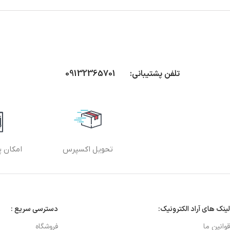
تلفن پشتیبانی: 09132365701
تحویل اکسپرس
امکان پ
لینک های آراد الکترونیک:
دسترسی سریع :
قوانین ما
فروشگاه