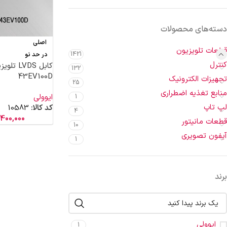
دسته‌های محصولات
اصلی
قطعات تلویزیون
1421
در حد نو
کنترل
کابل LVDS
132
43EV100D
تجهیزات الکترونیک
25
منابع تغذیه اضطراری
ایوولی
1
لپ تاپ
کد کالا:
10583
4
400,000
قطعات مانیتور
10
آیفون تصویری
1
برند
ایوولی
1