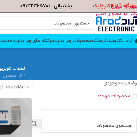
وشگاه آراد الکترونیک
پشتیبانی : 09132365701
عبور به ناوبری
رفتن به محتوای اصلی
آراد الکترونیک
فروشگاه
محصولات وب سایت
نوشته های وب سایت
خدمات 
قطعات تلویزیو
1,421 محصول
وضعیت موجودی
خانه
/
قطعات تلو
محصولات موجود