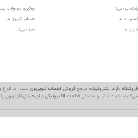
راهنمای خرید
رهگیری مرسولات پس
تماس با ما
حساب کاربری من
درباره ما
سبد خرید
فروشگاه «آراد الکترونیک»
مرجع
فروش قطعات تلویزیون
است. ما انواع
بر
می‌کنیم. خرید آسان و مطمئن قطعات
الکترونیکی و اورجینال تلویزیون
را 