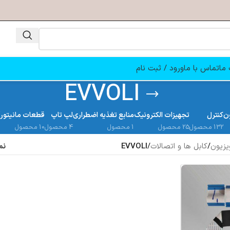
ما
تماس با ما
ورود / ثبت نام
EVVOLI
ن
کنترل
تجهیزات الکترونیک
منابع تغذیه اضطراری
لپ تاپ
قطعات مانیتور
132 محصول
25 محصول
1 محصول
4 محصول
10 محصول
یزیون
/
کابل ها و اتصالات
/
EVVOLI
نم