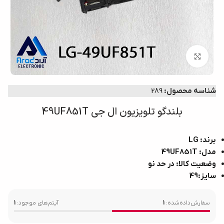
برای بزرگ‌نمایی کلیک کنید
شناسه محصول:
289
بلندگو تلویزیون ال جی 49UF851T
برند: LG
مدل: 49UF851T
وضعیت کالا: در حد نو
سایز:49
سفارش‌داده‌شده:
1
آیتم‌های موجود:
1