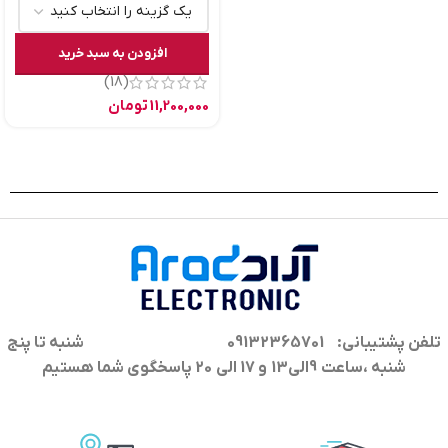
افزودن به سبد خرید
(18)
11,200,000
تومان
تلفن پشتیبانی: 09132365701
شنبه تا پنج
شنبه ،ساعت 9الی13 و 17 الی 20 پاسخگوی شما هستیم