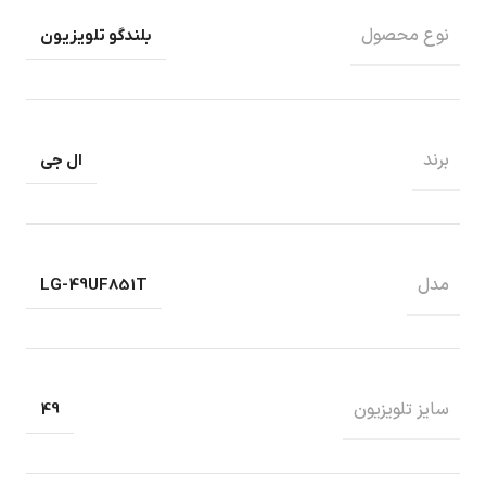
نوع محصول
بلندگو تلویزیون
برند
ال جی
مدل
LG-49UF851T
سایز تلویزیون
49