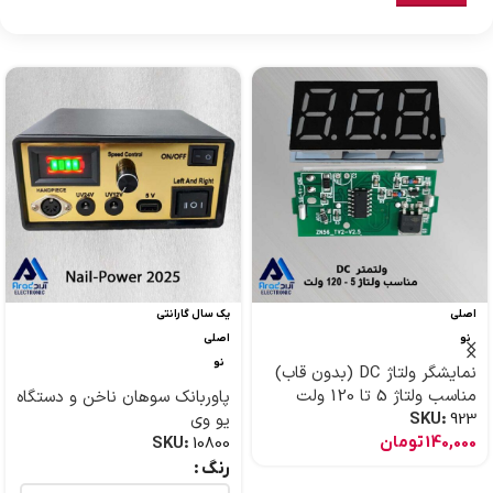
اصلی
یک سال گارانتی
نو
اصلی
نو
نمایشگر ولتاژ DC (بدون قاب)
مناسب ولتاژ 5 تا 120 ولت
پاوربانک سوهان ناخن و دستگاه
923
SKU:
یو وی
140,000
تومان
SKU:
10800
رنگ