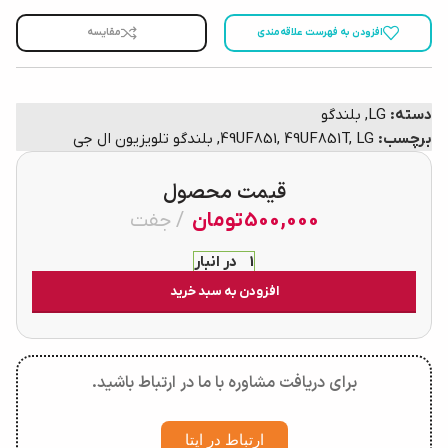
افزودن به فهرست علاقه‌مندی
مقایسه
دسته:
LG
,
بلندگو
برچسب:
LG
,
49UF851T
,
49UF851
,
بلندگو تلویزیون ال جی
قیمت محصول
500,000
تومان
جفت
1 در انبار
افزودن به سبد خرید
برای دریافت مشاوره با ما در ارتباط باشید.
ارتباط در ایتا