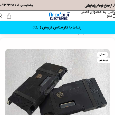
آراد الکترونیک اصفهان
رفتن به پیمایش
پشتیبانی: 09132365701
رفتن به محتوای اصلی
منو
ارتباط با کارشناس فروش (ایتا)
خانه
/
قطعات تلویزیون
/
بلندگو
اصلی
در حد نو