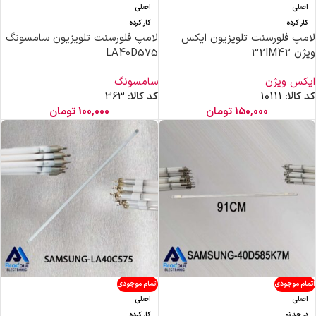
اصلی
اصلی
کار کرده
کار کرده
لامپ فلورسنت تلویزیون ایکس
لامپ فلورسنت تلویزیون سامسونگ
ویژن 32IM42
LA40D575
ایکس ویژن
سامسونگ
کد کالا:
10111
کد کالا:
363
150,000
تومان
100,000
تومان
اتمام موجودی
اتمام موجودی
اصلی
اصلی
در حد نو
کار کرده