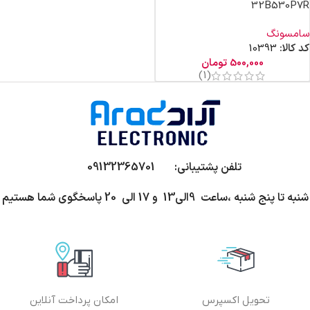
32B530P7R
سامسونگ
کد کالا:
10393
500,000
تومان
(1)
تلفن پشتیبانی: 09132365701
شنبه تا پنج شنبه ،ساعت 9الی13 و 17 الی 20 پاسخگوی شما هستیم
تحویل اکسپرس
امکان پرداخت آنلاین