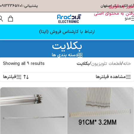
عبور به ناوبری
آراد الکترونیک اصفهان
پشتیبانی: 09132365701
رفتن به محتوای اصلی
منو
ارتباط با کارشناس فروش (ایتا)
بکلایت
دسته بندی ها
خانه
/
قطعات تلویزیون
/
بکلایت
Showing all 9 results
مشاهده فیلترها
فیلترها