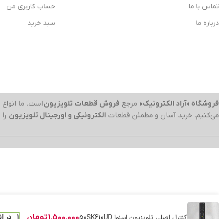
تماس با ما
حساب کاربری من
درباره ما
سبد خرید
فروشگاه «آراد الکترونیک»
مرجع
فروش قطعات تلویزیون
است. ما انواع
ب
می‌کنیم. خرید آسان و مطمئن قطعات
الکترونیکی و اورجینال تلویزیون
را 
کنترل اصلی تلویزیون اسنوا 50SK610UD
1,500,000
تومان
1 در انبار