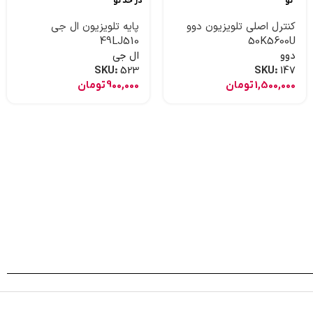
نو
در حد نو
کنترل اصلی تلویزیون دوو
پایه تلویزیون ال جی
49LJ510
50K5600U
دوو
ال جی
SKU:
523
SKU:
147
1,500,000
تومان
900,000
تومان