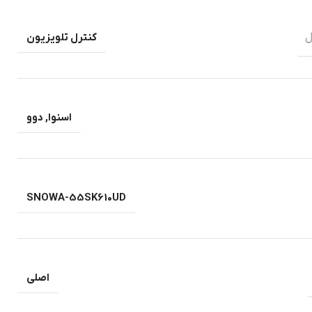
ل
کنترل تلویزیون
اسنوا
,
دوو
SNOWA-55SK610UD
اصلی