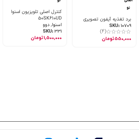
اصلی
نو
نو
کنترل اصلی تلویزیون اسنوا
50SK610UD
برد تغذیه آیفون تصویری
اسنوا
,
دوو
SKU:
10709
SKU:
331
(4)
1,500,000
تومان
550,000
تومان