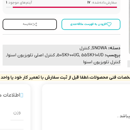
سفارش‌داده‌شده:
17
آیتم‌های موجود:
1
افزودن به فهرست علاقه‌مندی
مقایسه
دسته:
SNOWA
,
کنترل
برچسب:
55SK610UD
,
50SK600UG
,
کنترل اصلی تلویزیون اسنوا
,
کنترل تلویزیون اسنوا
صات فنی محصولات،لطفا قبل از ثبت سفارش با تعمیر کار خود یا واحد
اطلاعات 
وزن
باشد .