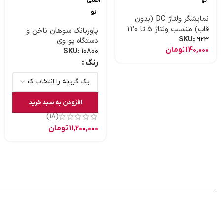
نو
اصلی
نو
نمایشگر ولتاژ DC (بدون
قاب) مناسب ولتاژ 5 تا 120
پاوربانک سوهان ناخن و
ولت
SKU:
923
دستگاه یو وی
140,000
تومان
SKU:
10800
رنگ
افزودن به سبد خرید
(18)
11,200,000
تومان