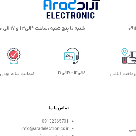
شنبه تا پنج شنبه ،ساعت 9الی13 و 17 الی 20 پاسخگوی شما هستیم
8 الی13 – 17 الی 21
رداخت آنلاین
ضمانت سالم بودن ک
تماس با ما:
09132365701
info@aradelectronics.ir
ستی
اصفهان،زرین شهر