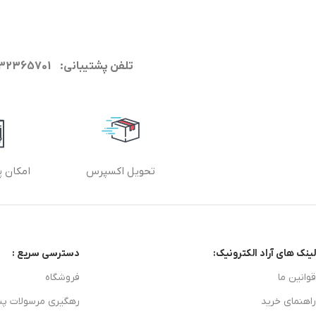
تلفن پشتیبانی: 09132365701
تحویل اکسپرس
امکان پ
لینک های آراد الکترونیک:
دسترسی سریع :
قوانین ما
فروشگاه
راهنمای خرید
رهگیری مرسولات پ