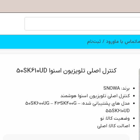
ا
تماس با ما
ورود / ثبت‌نام
کنترل اصلی تلویزیون اسنوا 50SK610UD
برند: SNOWA
کنترل اصلی تلویزیون اسنوا هوشمند
مدل های پشتیبانی شده: 50SK600UG – 43SK400G –
55SK610UD
وضعیت کالا: نو
اصالت کالا: اصلی