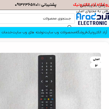
وشگاه آراد الکترونیک
پشتیبانی : 09132365701
رفتن به پیمایش
رفتن به محتوای اصلی
آراد الکترونیک
فروشگاه
محصولات وب سایت
نوشته های وب سایت
خدمات م
خانه
/
کنترل
/
SNOWA
/
کنترل اصلی تلویزیون اسنوا 50SK610UD
اصلی
نو