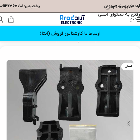
عبور به ناوبری
آراد الکترونیک اصفهان
پشتیبانی: 09132365701
رفتن به محتوای اصلی
منو
ارتباط با کارشناس فروش (ایتا)
خانه
/
قطعات تلویزیون
/
براکت پایه رو میزی
اصلی