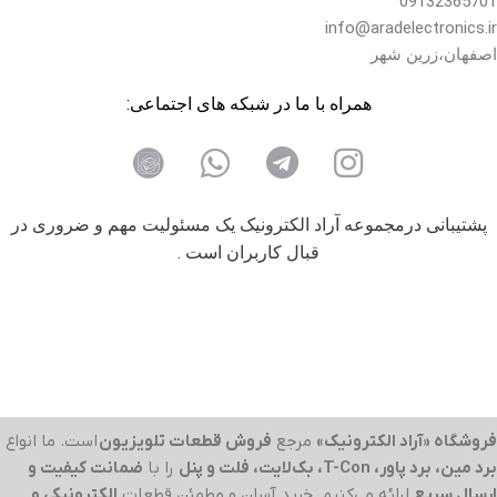
09132365701
info@aradelectronics.ir
اصفهان،زرین شهر
همراه با ما در شبکه های اجتماعی:
پشتیبانی درمجموعه آراد الکترونیک یک مسئولیت مهم و ضروری در
قبال کاربران است .
فروشگاه «آراد الکترونیک»
مرجع
فروش قطعات تلویزیون
است. ما انواع
برد مین، برد پاور، T-Con، بک‌لایت، فلت و پنل
را با
ضمانت کیفیت و
ارسال سریع
ارائه می‌کنیم. خرید آسان و مطمئن قطعات
الکترونیکی و