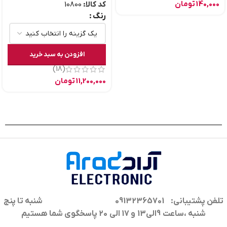
140,000
تومان
کد کالا:
10800
رنگ
افزودن به سبد خرید
(18)
11,200,000
تومان
تلفن پشتیبانی: 09132365701
شنبه تا پنج
شنبه ،ساعت 9الی13 و 17 الی 20 پاسخگوی شما هستیم