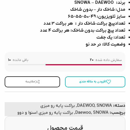
برند: SNOWA – DAEWOO
مدل: شاخک دار – بدون شاخک
سایز تلویزیون: 49-50-55-65
تعدادپیچ براکت شاخک دار : هر براکت 3 عدد
تعداد پیچ براکت بدون شاخک: هر براکت 4 عدد
تعداد: یک جفت
وضعیت کالا: در حد نو
سفارش داده شده:
20
باقی مانده:
10
افزودن به علاقه مندی
مقایسه
دسته:
SNOWA
,
DAEWOO
,
براکت پایه رو میزی
برچسب:
SNOWA
,
Daewoo
,
براکت پایه رو میزی اسنوا و دوو
قیمت محصول