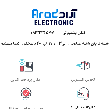
تلفن پشتیبانی: 09132365701
شنبه تا پنج شنبه ،ساعت 9الی13 و 17 الی 20 پاسخگوی شما هستیم
تحویل اکسپرس
امکان پرداخت آنلاین
8 الی13 – 17 الی 21
ضمانت سالم بودن کالا