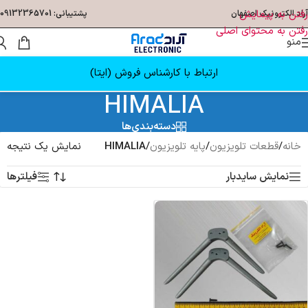
رفتن به پیمایش
آراد الکترونیک اصفهان
پشتیبانی: 09132365701
رفتن به محتوای اصلی
منو
ارتباط با کارشناس فروش (ایتا)
HIMALIA
دسته‌بندی‌ها
خانه
/
قطعات تلویزیون
/
پایه تلویزیون
/
HIMALIA
نمایش یک نتیجه
نمایش سایدبار
فیلترها