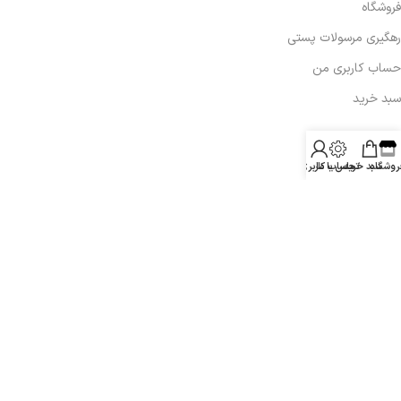
فروشگاه
رهگیری مرسولات پستی
حساب کاربری من
سبد خرید
تماس با ما:
روشگاه
سبد خرید
تماس با ما
حساب کاربری من
09132365701
info@aradelectronics.ir
اصفهان،زرین شهر
همراه با ما در شبکه های اجتماعی:
پشتیبانی درمجموعه آراد الکترونیک یک مسئولیت مهم و ضروری در
قبال کاربران است .