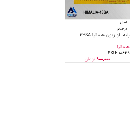
اصلی
در حد نو
پایه تلویزیون هیمالیا 43SA
هیمالیا
SKU:
10649
900,000
تومان