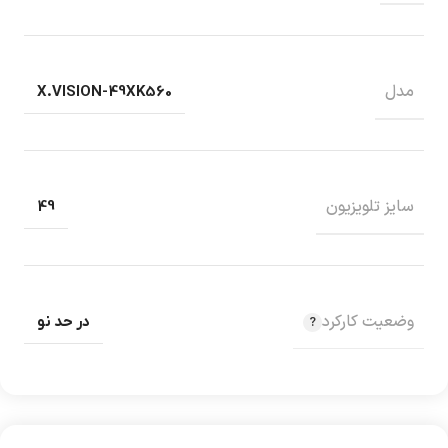
مدل
X.VISION-49XK560
سایز تلویزیون
49
وضعیت کارکرد
در حد نو