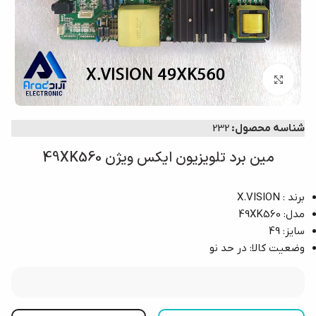
بزرگنمایی تصویر
شناسه محصول:
232
مین برد تلویزیون ایکس ویژن 49XK560
برند : X.VISION
مدل: 49XK560
سایز: 49
وضعیت کالا: در حد نو