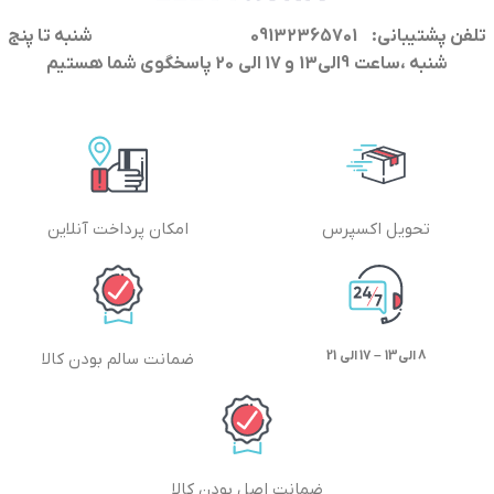
تلفن پشتیبانی: 09132365701
شنبه تا پنج
شنبه ،ساعت 9الی13 و 17 الی 20 پاسخگوی شما هستیم
تحویل اکسپرس
امکان پرداخت آنلاین
8 الی13 – 17 الی 21
ضمانت سالم بودن کالا
ضمانت اصل بودن کالا