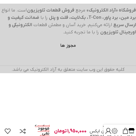
فروشگاه «آراد الکترونیک»
مرجع
فروش قطعات تلویزیون
است. ما انواع
برد مین، برد پاور، T-Con، بک‌لایت، فلت و پنل
را با
ضمانت کیفیت و
ارسال سریع
ارائه می‌کنیم. خرید آسان و مطمئن قطعات
الکترونیکی و
اورجینال تلویزیون
را با ما تجربه کنید.
مجوز ها
کلیه حقوق این وب سایت متعلق به آراد الکترونیک می باشد.
در انبار
مین برد
موجود
تلویزیون ایکس
1,950,000
تومان
نمی