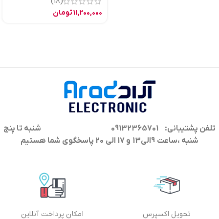
(18)
11,200,000
تومان
تلفن پشتیبانی: 09132365701
شنبه تا پنج
شنبه ،ساعت 9الی13 و 17 الی 20 پاسخگوی شما هستیم
تحویل اکسپرس
امکان پرداخت آنلاین