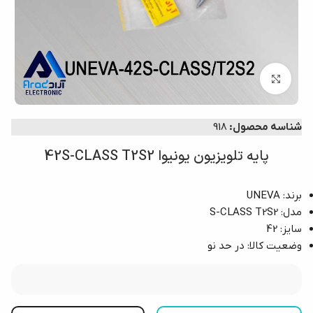
برای بزرگ‌نمایی کلیک کنید
شناسه محصول:
918
پایه تلویزیون یونیوا 42S-CLASS T2S2
برند: UNEVA
مدل: S-CLASS T2S2
سایز: 42
وضعیت کالا: در حد نو