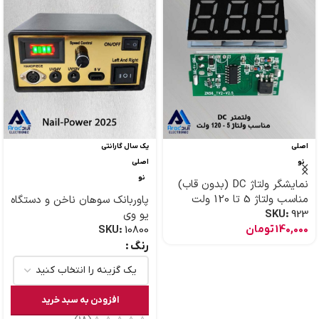
اصلی
یک سال گارانتی
نو
اصلی
نو
نمایشگر ولتاژ DC (بدون قاب)
مناسب ولتاژ 5 تا 120 ولت
پاوربانک سوهان ناخن و دستگاه
923
SKU:
یو وی
140,000
تومان
SKU:
10800
رنگ
افزودن به سبد خرید