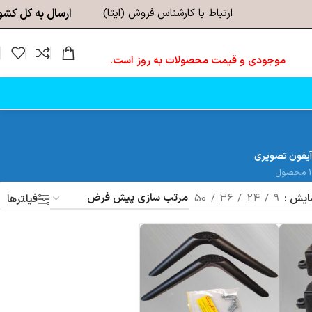
ارتباط با کارشناس فروش (ایتا)
ارسال به کل کشو
موجودی و قیمت محصولات به روز است.
آیفون تصویری
1 محصول
ایش
9
24
36
50
فیلترها