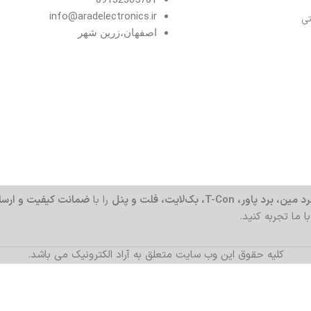
info@aradelectronics.ir
تی
اصفهان،زرین شهر
د مین، برد پاور، T-Con، بک‌لایت، فلت و پنل
را با
ضمانت کیفیت و ارسا
با ما تجربه کنید.
کلیه حقوق این وب سایت متعلق به آراد الکترونیک می باشد.