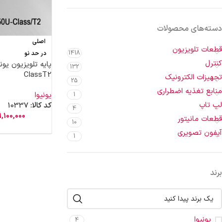
دسته‌های محصولات
اصلی
قطعات تلویزیون
1418
در حد نو
کنترل
132
ClassT2
تجهیزات الکترونیک
25
منابع تغذیه اضطراری
یونیوا
1
لپ تاپ
کد کالا:
10337
4
1,100,000
قطعات مانیتور
10
آیفون تصویری
1
برند
یونیوا
4