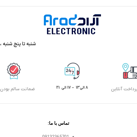
شنبه تا پنج شنبه ،ساعت 9الی13 و 17 الی 20 پ
8 الی13 – 17 الی 21
رداخت آنلاین
ضمانت سالم بودن ک
تماس با ما:
09132365701