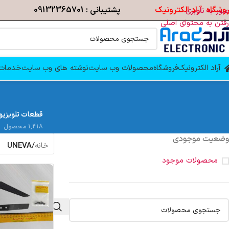
وشگاه آراد الکترونیک
پشتیبانی : 09132365701
عبور به ناوبری
رفتن به محتوای اصلی
آراد الکترونیک
فروشگاه
محصولات وب سایت
نوشته های وب سایت
خدمات 
قطعات تلویزیو
1,418 محصول
وضعیت موجودی
خانه
/
UNEVA
محصولات موجود