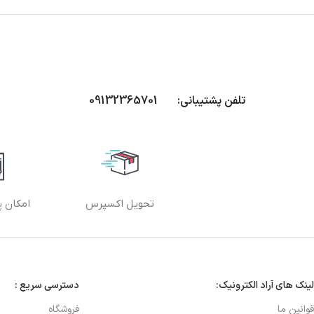
تلفن پشتیبانی: 09132365701
تحویل اکسپرس
امکان پ
لینک های آراد الکترونیک:
دسترسی سریع :
قوانین ما
فروشگاه