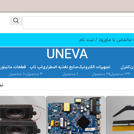
ما
تماس با ما
ورود / ثبت نام
UNEVA
ن
کنترل
تجهیزات الکترونیک
منابع تغذیه اضطراری
لپ تاپ
قطعات مانیتور
132 محصول
25 محصول
1 محصول
4 محصول
10 محصول
نم