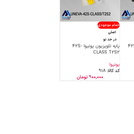
اتمام موجودی
اصلی
در حد نو
زیون یونیوا 42S-
پایه تلویزیون یونیوا 42S-
CLASS T2S2
یونیوا
کد کالا:
918
900,000
تومان