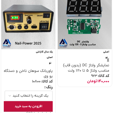
اصلی
یک سال گارانتی
نو
اصلی
نو
نمایشگر ولتاژ DC (بدون قاب)
مناسب ولتاژ 5 تا 120 ولت
پاوربانک سوهان ناخن و دستگاه
کد کالا:
923
یو وی
140,000
تومان
کد کالا:
10800
رنگ
افزودن به سبد خرید