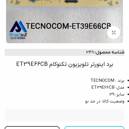
بزرگنمایی تصویر
شناسه محصول:
349
برد اینورتر تلویزیون تکنوکام ET39E66CB
برند : TECNOCOM
مدل: ET39E66CB
سایز: 39
وضعیت کالا: در حد نو