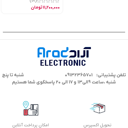
(18)
11,200,000
تومان
تلفن پشتیبانی: 09132365701
شنبه تا پنج
شنبه ،ساعت 9الی13 و 17 الی 20 پاسخگوی شما هستیم
تحویل اکسپرس
امکان پرداخت آنلاین