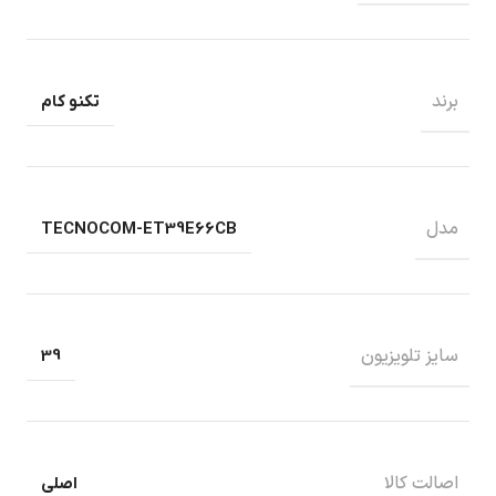
برند
تکنو کام
مدل
TECNOCOM-ET39E66CB
سایز تلویزیون
39
اصالت کالا
اصلی