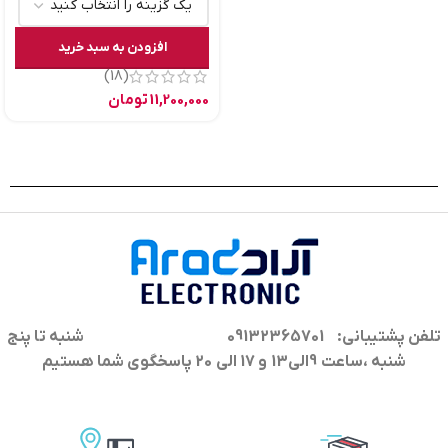
افزودن به سبد خرید
(18)
11,200,000
تومان
تلفن پشتیبانی: 09132365701
شنبه تا پنج
شنبه ،ساعت 9الی13 و 17 الی 20 پاسخگوی شما هستیم