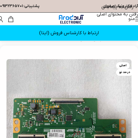
آراد الکترونیک اصفهان
رفتن به پیمایش
پشتیبانی: 09132365701
رفتن به محتوای اصلی
منو
ارتباط با کارشناس فروش (ایتا)
خانه
/
قطعات تلویزیون
/
تیکان
اصلی
در حد نو