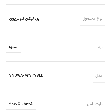
نوع محصول
برد تیکان تلویزیون
برند
اسنوا
مدل
SNOWA-43S37BLD
پارت نامبر
6870C-0532A