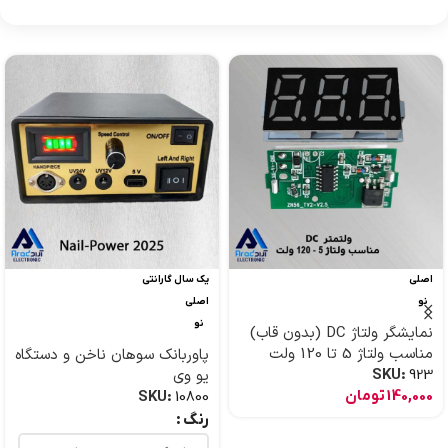
اصلی
یک سال گارانتی
نو
اصلی
نو
نمایشگر ولتاژ DC (بدون قاب)
مناسب ولتاژ 5 تا 120 ولت
پاوربانک سوهان ناخن و دستگاه
923
SKU:
یو وی
140,000
تومان
SKU:
10800
رنگ