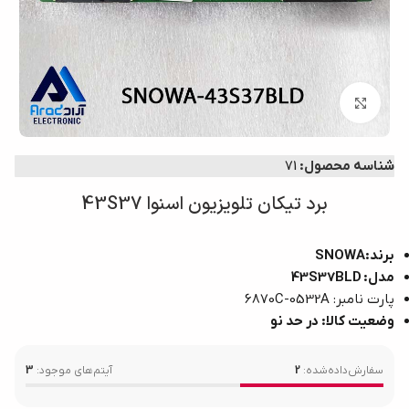
برای بزرگ‌نمایی کلیک کنید
شناسه محصول:
71
برد تیکان تلویزیون اسنوا 43S37
برند:SNOWA
مدل:
43S37BLD
پارت نامبر: 6870C-0532A
وضعیت کالا: در حد نو
سفارش‌داده‌شده:
2
آیتم‌های موجود:
3