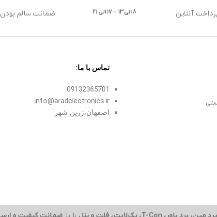
8 الی13 – 17 الی 21
رداخت آنلاین
ضمانت سالم بودن ک
تماس با ما:
09132365701
info@aradelectronics.ir
ستی
اصفهان،زرین شهر
رد مین، برد پاور، T-Con، بک‌لایت، فلت و پنل
را با
ضمانت کیفیت و ارسا