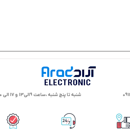
شنبه تا پنج شنبه ،ساعت 9الی13 و 17 الی 20 پاسخگوی شما هستیم