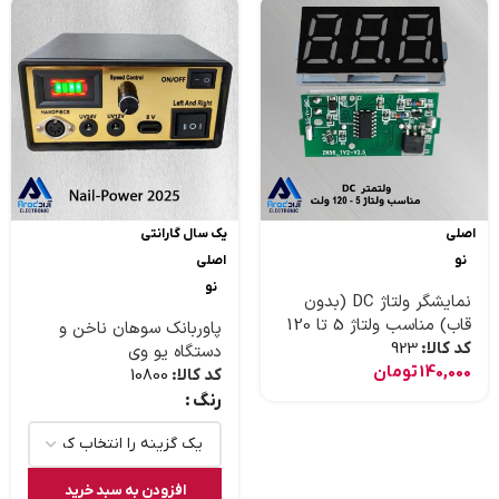
اصلی
یک سال گارانتی
نو
اصلی
نو
نمایشگر ولتاژ DC (بدون
قاب) مناسب ولتاژ 5 تا 120
پاوربانک سوهان ناخن و
ولت
کد کالا:
923
دستگاه یو وی
140,000
تومان
کد کالا:
10800
رنگ
افزودن به سبد خرید