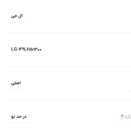
ال جی
LG-49LH51300
اصلی
رد
در حد نو