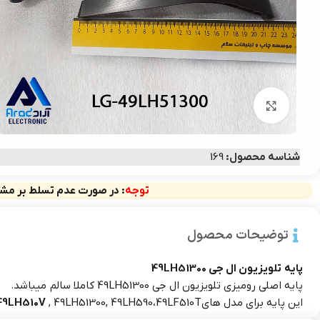
بزرگنمایی تصویر
شناسه محصول:
169
توجه
: در صورت عدم تسلط بر مشخ
توضیحات محصول
پایه تلویزیون ال جی 49LH51300
پایه اصلی رومیزی تلویزیون ال جی 49LH51300 کاملا سالم میباشد.
این پایه برای مدل های49LK5100 ,
, 49LH51300, 49LH590،49LF510Tهم قابل استفاده هست.
49LH510V