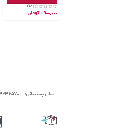
(18)
10,900,000
تومان
تلفن پشتیبانی: 09132365701