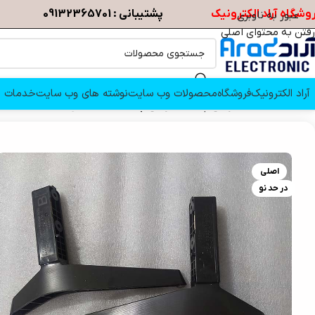
وشگاه آراد الکترونیک
پشتیبانی : 09132365701
عبور به ناوبری
رفتن به محتوای اصلی
آراد الکترونیک
فروشگاه
محصولات وب سایت
نوشته های وب سایت
خدمات م
خانه
/
قطعات تلویزیون
/
پایه تلویزیون
/
پایه تلویزیون ال جی 49LH51300
اصلی
در حد نو