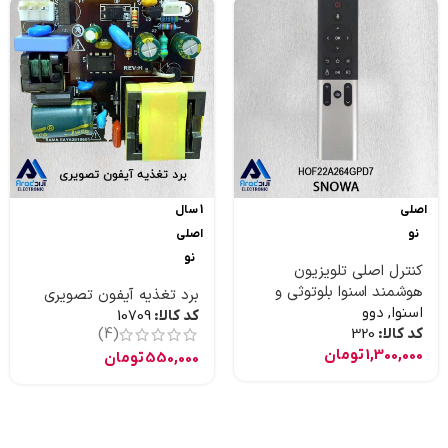
اصلی
1 سال
نو
اصلی
نو
کنترل اصلی تلویزیون
هوشمند اسنوا بلوتوثی و
برد تغذیه آیفون تصویری
موس دار و جستجوی صوتی
اسنوا
,
دوو
کد کالا:
10709
کد کالا:
320
(4)
1,300,000
تومان
550,000
تومان