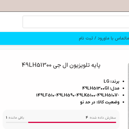
ا
تماس با ما
ورود / ثبت نام
پایه تلویزیون ال جی 49LH51300
برند: LG
مدل: 49LH51300GI
49LH510V
-149LF510-49LH590-49LK5100-
وضعیت کالا: در حد نو
سفارش داده شده:
4
باقی مانده:
1