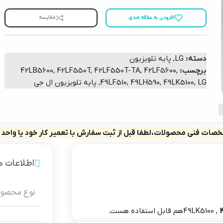
افزودن به علاقه مندی
مقایسه
دسته:
LG
,
پایه تلویزیون
برچسب:
,
42LF5600
,
42LF550T-TA
,
42LF550T
,
42LB5600
LG
,
49LK5100
,
49LH590
,
49LF510
,
پایه تلویزیون ال جی
صات فنی محصولات،لطفا قبل از ثبت سفارش با تعمیر کار خود یا واحد
اطلاعات 
نوع محصو