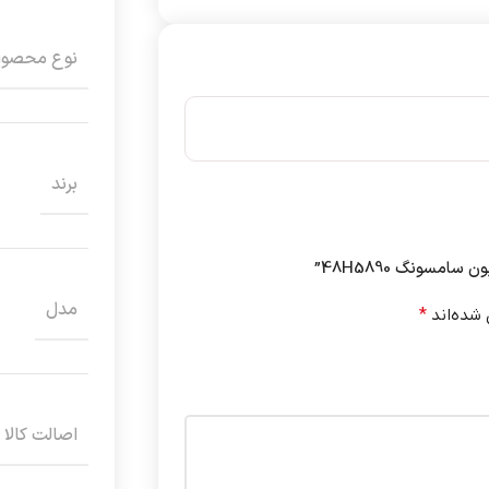
نوع محصو
برند
مسونگ 48H5890”
مدل
 شده‌اند
*
اصالت کالا