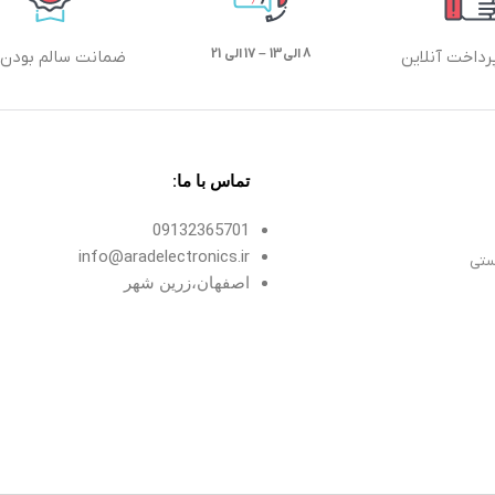
8 الی13 – 17 الی 21
رداخت آنلاین
ضمانت سالم بودن ک
تماس با ما:
09132365701
info@aradelectronics.ir
ستی
اصفهان،زرین شهر