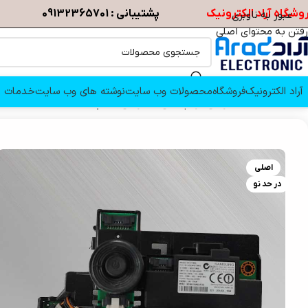
وشگاه آراد الکترونیک
پشتیبانی : 09132365701
عبور به ناوبری
رفتن به محتوای اصلی
آراد الکترونیک
فروشگاه
محصولات وب سایت
نوشته های وب سایت
خدمات م
خانه
/
قطعات تلویزیون
/
برد چشمی تلویزیون
/
برد چشمی تلویزیون سامسونگ 90
اصلی
در حد نو