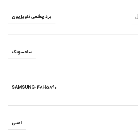
ل
برد چشمی تلویزیون
سامسونگ
SAMSUNG-48H5890
اصلی