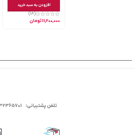
افزودن به سبد خرید
(18)
11,200,000
تومان
تلفن پشتیبانی: 09132365701