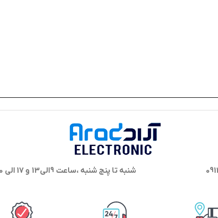
شنبه تا پنج شنبه ،ساعت 9الی13 و 17 الی 20 پاسخگوی شما هستیم