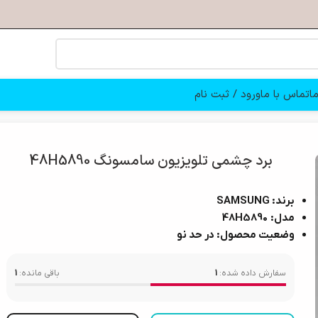
ا
تماس با ما
ورود / ثبت نام
48H58
برد چشمی تلویزیون سامسونگ 48H5890
برند: SAMSUNG
مدل: 48H5890
وضعیت محصول: در حد نو
سفارش داده شده:
1
باقی مانده:
1