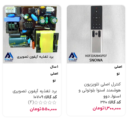
اصلی
1 سال
نو
اصلی
نو
کنترل اصلی تلویزیون
هوشمند اسنوا بلوتوثی و
برد تغذیه آیفون تصویری
موس دار و جستجوی صوتی
اسنوا
,
دوو
کد کالا:
10709
کد کالا:
320
(4)
1,300,000
تومان
550,000
تومان