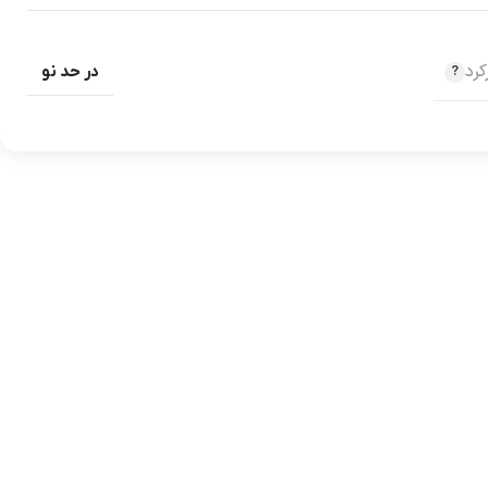
رد
در حد نو