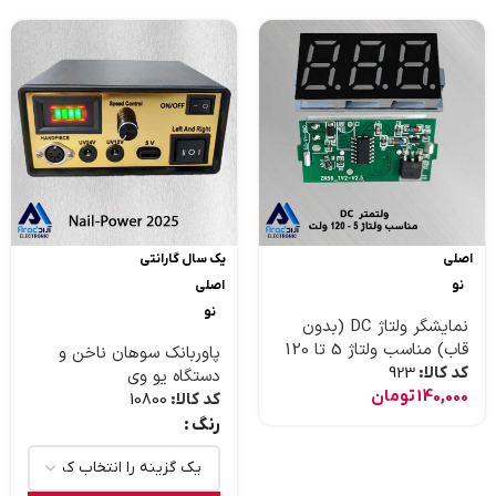
اصلی
یک سال گارانتی
نو
اصلی
نو
نمایشگر ولتاژ DC (بدون
قاب) مناسب ولتاژ 5 تا 120
پاوربانک سوهان ناخن و
ولت
کد کالا:
923
دستگاه یو وی
140,000
تومان
کد کالا:
10800
رنگ