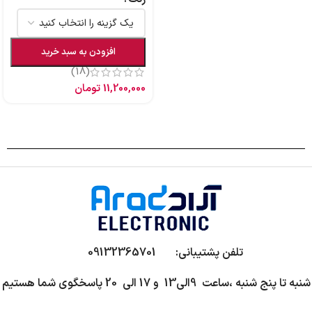
افزودن به سبد خرید
(18)
11,200,000
تومان
تلفن پشتیبانی: 09132365701
شنبه تا پنج شنبه ،ساعت 9الی13 و 17 الی 20 پاسخگوی شما هستیم