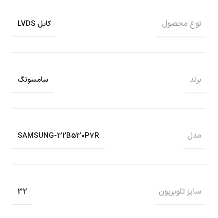
نوع محصول
کابل LVDS
برند
سامسونگ
مدل
SAMSUNG-32B530P7R
سایز تلویزیون
32