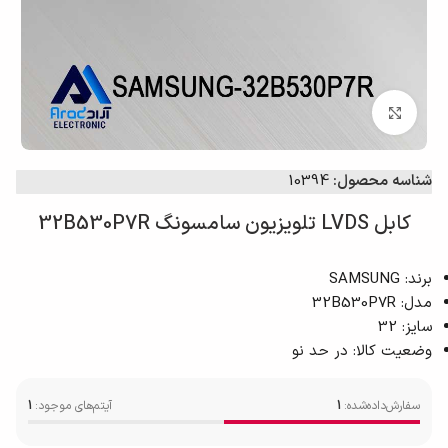
برای بزرگ‌نمایی کلیک کنید
شناسه محصول:
10394
کابل LVDS تلویزیون سامسونگ 32B530P7R
برند: SAMSUNG
مدل: 32B530P7R
سایز: 32
وضعیت کالا: در حد نو
سفارش‌داده‌شده:
1
آیتم‌های موجود:
1