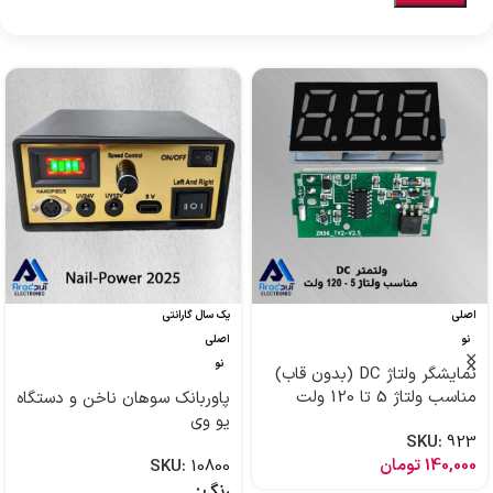
اصلی
یک سال گارانتی
نو
اصلی
نو
نمایشگر ولتاژ DC (بدون قاب)
مناسب ولتاژ 5 تا 120 ولت
پاوربانک سوهان ناخن و دستگاه
یو وی
SKU:
923
140,000
تومان
SKU:
10800
رنگ