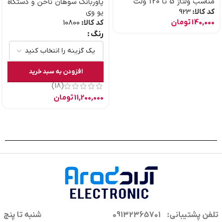
مناسب ولتاژ 5 تا 120 ولت
پاوربانک سوهان ناخن و دستگاه
کد کالا:
923
یو وی
140,000
تومان
کد کالا:
10800
رنگ
افزودن به سبد خرید
(18)
11,200,000
تومان
تلفن پشتیبانی: 09132365701
شنبه تا پنج