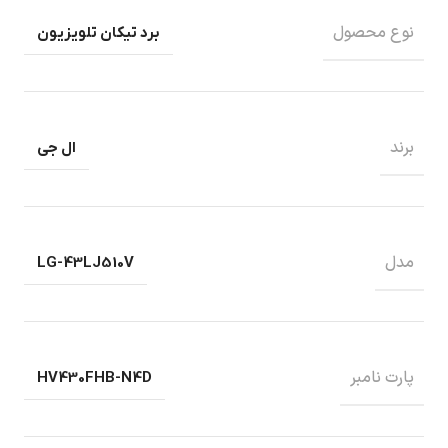
نوع محصول
برد تیکان تلویزیون
برند
ال جی
مدل
LG-43LJ510V
پارت نامبر
HV430FHB-N4D