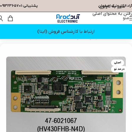
عبور به ناوبری
آراد الکترونیک اصفهان
پشتیبانی: 09132365701
رفتن به محتوای اصلی
منو
ارتباط با کارشناس فروش (ایتا)
خانه
/
قطعات تلویزیون
/
تیکان
اصلی
در حد نو