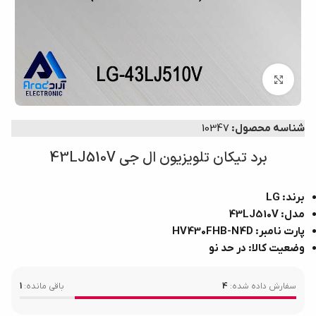
بزرگنمایی تصویر
شناسه محصول:
10347
برد تیکان تلویزیون ال جی 43LJ510V
برند: LG
مدل: 43LJ510V
پارت نامبر: HV430FHB-N4D
وضعیت کالا: در حد نو
سفارش داده شده:
4
باقی مانده:
1