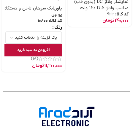
نمایشگر ولتاژ DC (بدون قاب)
مناسب ولتاژ 5 تا 120 ولت
پاوربانک سوهان ناخن و دستگاه
کد کالا:
923
یو وی
140,000
تومان
کد کالا:
10800
رنگ
افزودن به سبد خرید
(18)
11,200,000
تومان