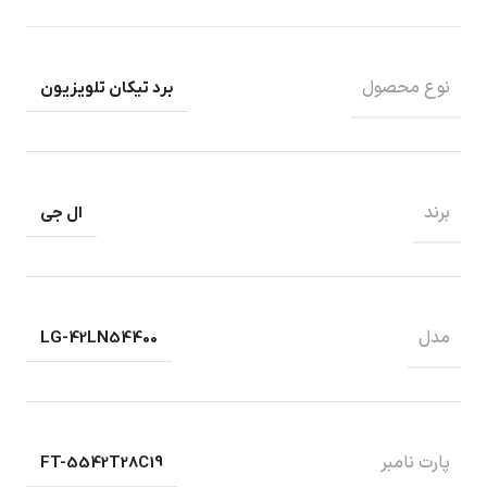
نوع محصول
برد تیکان تلویزیون
برند
ال جی
مدل
LG-42LN54400
پارت نامبر
FT-5542T28C19