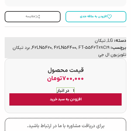
افزودن به علاقه مندی
مقایسه
دسته:
LG
,
تیکان
برچسب:
FT-5542T28C19
,
42LN54400
,
42LN5420
,
برد تیکان
تلویزیون ال جی
قیمت محصول
700,000
تومان
1 در انبار
افزودن به سبد خرید
برای دریافت مشاوره با ما در ارتباط باشید.