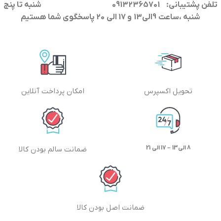
تلفن پشتیبانی: 09132365701
شنبه تا پنج
شنبه ،ساعت 9الی13 و 17 الی 20 پاسخگوی شما هستیم
تحویل اکسپرس
امکان پرداخت آنلاین
8 الی13 – 17 الی 21
ضمانت سالم بودن کالا
ضمانت اصل بودن کالا