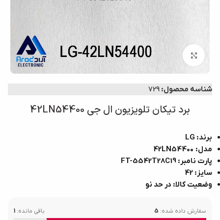
بزرگنمایی تصویر
شناسه محصول:
729
برد تیکان تلویزیون ال جی 42LN54400
برند: LG
مدل: 42LN54400
پارت نامبر: FT-5542T28C19
سایز: 42
وضعیت کالا: در حد نو
سفارش داده شده:
5
باقی مانده:
1