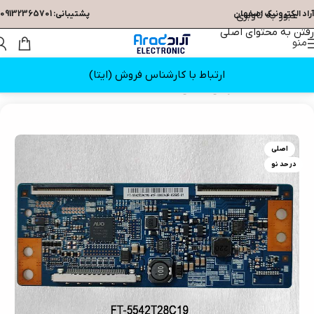
عبور به ناوبری
آراد الکترونیک اصفهان
پشتیبانی: 09132365701
رفتن به محتوای اصلی
منو
ارتباط با کارشناس فروش (ایتا)
خانه
/
قطعات تلویزیون
/
تیکان
اصلی
در حد نو