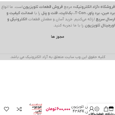
فروشگاه «آراد الکترونیک»
مرجع
فروش قطعات تلویزیون
است. ما انواع
برد مین، برد پاور، T-Con، بک‌لایت، فلت و پنل
را با
ضمانت کیفیت و
ارسال سریع
ارائه می‌کنیم. خرید آسان و مطمئن قطعات
الکترونیکی و
اورجینال تلویزیون
را با ما تجربه کنید.
مجوز ها
کلیه حقوق این وب سایت متعلق به آراد الکترونیک می باشد.
در انبار
برد آدرس تلویزیون
موجود
600,000
تومان
نمی
هایسنس 43A4K
روشگاه
سبد خرید
تماس با ما
حساب کاربری من