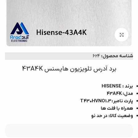
بزرگنمایی تصویر
شناسه محصول:
624
برد آدرس تلویزیون هایسنس 43A4K
برند : HISENSE
مدل: 43A4K
پارت نامبر: T430HVNO1.3
همراه با فلت ها
وضعیت کالا: در حد نو