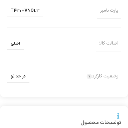
پارت نامبر
T430HVNO1.3
اصالت کالا
اصلی
وضعیت کارکرد
در حد نو
توضیحات محصول