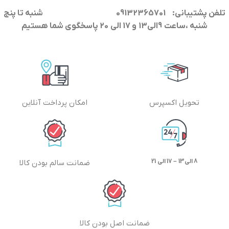
تلفن پشتیبانی: 09132365701
شنبه تا پنج
شنبه ،ساعت 9الی13 و 17 الی 20 پاسخگوی شما هستیم
تحویل اکسپرس
امکان پرداخت آنلاین
8 الی13 – 17 الی 21
ضمانت سالم بودن کالا
ضمانت اصل بودن کالا