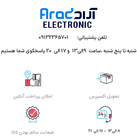
تلفن پشتیبانی: 09132365701
شنبه تا پنج شنبه ،ساعت 9الی13 و 17 الی 20 پاسخگوی شما هستیم
تحویل اکسپرس
امکان پرداخت آنلاین
8 الی13 – 17 الی 21
ضمانت سالم بودن کالا