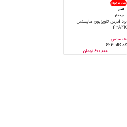
اتمام موجودی
اصلی
در حد نو
برد آدرس تلویزیون هایسنس
43A4K
هایسنس
کد کالا:
624
600,000
تومان