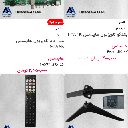
اصلی
اتمام موجودی
در حد نو
اصلی
بلندگو تلویزیون هایسنس 43A4K
نو
مین برد تلویزیون هایسنس
هایسنس
43A4K
کد کالا:
625
400,000
تومان
جفت
هایسنس
کد کالا:
599-1
2,450,000
تومان