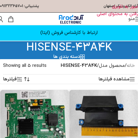
عبور به ناوبری
آراد الکترونیک اصفهان
پشتیبانی: 09132365701
رفتن به محتوای اصلی
منو
ارتباط با کارشناس فروش (ایتا)
HISENSE-43A4K
دسته بندی ها
خانه
/
محصول مدل
/
HISENSE-43A4K
Showing all 5 results
مشاهده فیلترها
فیلترها