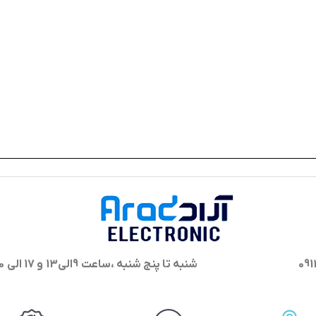
شنبه تا پنج شنبه ،ساعت 9الی13 و 17 الی 20 پاسخگوی شما هستیم