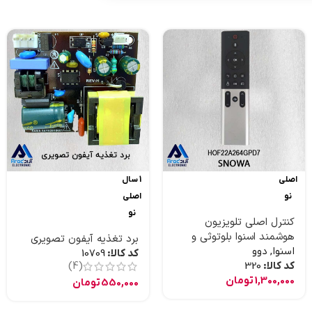
اصلی
1 سال
نو
اصلی
نو
کنترل اصلی تلویزیون
هوشمند اسنوا بلوتوثی و
برد تغذیه آیفون تصویری
موس دار و جستجوی صوتی
اسنوا
,
دوو
کد کالا:
10709
کد کالا:
320
(4)
1,300,000
تومان
550,000
تومان