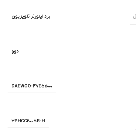
ل
برد اینورتر تلویزیون
دوو
DAEWOO-47E5500
3PHCC2005B-H