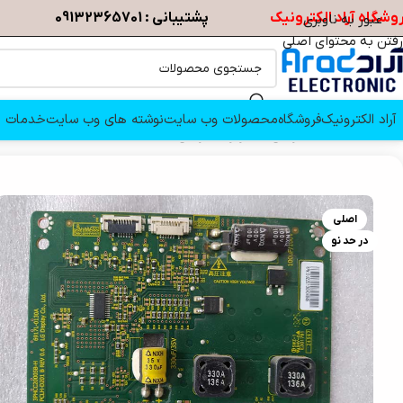
وشگاه آراد الکترونیک
پشتیبانی : 09132365701
عبور به ناوبری
رفتن به محتوای اصلی
آراد الکترونیک
فروشگاه
محصولات وب سایت
نوشته های وب سایت
خدمات م
خانه
/
قطعات تلویزیون
/
اینورتر تلویزیون
/
برد اینورتر تلویزیون دوو 47E5500
اصلی
در حد نو