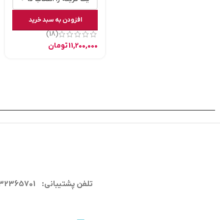
افزودن به سبد خرید
(18)
11,200,000
تومان
تلفن پشتیبانی: 09132365701