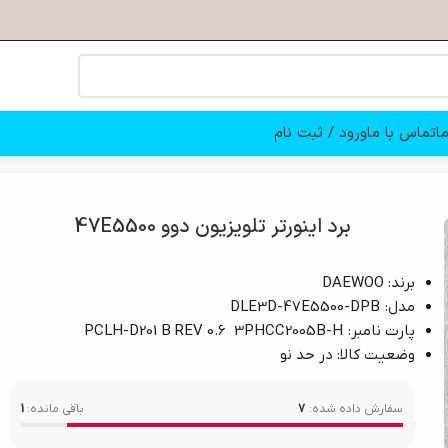
ا
تماس با ما
ورود / ثبت نام
برد اینورتر تلویزیون دوو 47E5500
برند: DAEWOO
مدل: DLE3D-47E5500-DPB
پارت نامبر: PCLH-D201 B REV 0.6 3PHCC2005B-H
وضعیت کالا: در حد نو
سفارش داده شده:
7
باقی مانده:
1