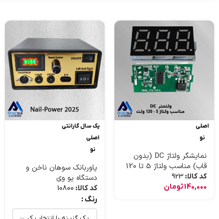
اصلی
یک سال گارانتی
نو
اصلی
نو
نمایشگر ولتاژ DC (بدون
قاب) مناسب ولتاژ 5 تا 120
پاوربانک سوهان ناخن و
ولت
کد کالا:
923
دستگاه یو وی
140,000
تومان
کد کالا:
10800
رنگ