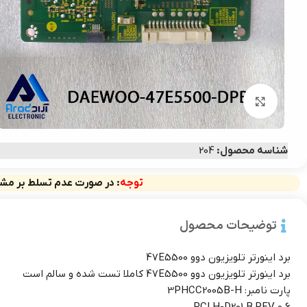
بزرگنمایی تصویر
شناسه محصول:
204
توجه
: در صورت عدم تسلط بر مشخ
توضیحات محصول
برد اینورتر تلویزیون دوو 47E5500
برد اینورتر تلویزیون دوو 47E5500 کاملا تست شده و سالم است
پارت نامبر: 3PHCC2005B-H
PCLH-D201 B REV 0.6