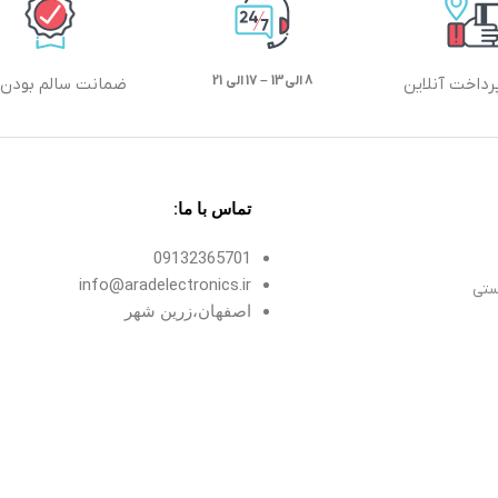
8 الی13 – 17 الی 21
رداخت آنلاین
ضمانت سالم بودن ک
تماس با ما:
09132365701
info@aradelectronics.ir
ستی
اصفهان،زرین شهر