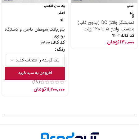
اصلی
یک سال گارانتی
نو
اصلی
نو
نمایشگر ولتاژ DC (بدون قاب)
مناسب ولتاژ 5 تا 120 ولت
پاوربانک سوهان ناخن و دستگاه
کد کالا:
923
یو وی
140,000
تومان
کد کالا:
10800
رنگ
افزودن به سبد خرید
(18)
11,200,000
تومان