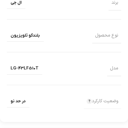
برند
ال جی
نوع محصول
بلندگو تلویزیون
مدل
LG-43LF510T
وضعیت کارکرد
در حد نو