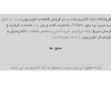
فروشگاه «آراد الکترونیک»
مرجع
فروش قطعات تلویزیون
است. ما انواع
برد مین، برد پاور، T-Con، بک‌لایت، فلت و پنل
را با
ضمانت کیفیت و
ارسال سریع
ارائه می‌کنیم. خرید آسان و مطمئن قطعات
الکترونیکی و
اورجینال تلویزیون
را با ما تجربه کنید.
مجوز ها
کلیه حقوق این وب سایت متعلق به آراد الکترونیک می باشد.
بلندگو