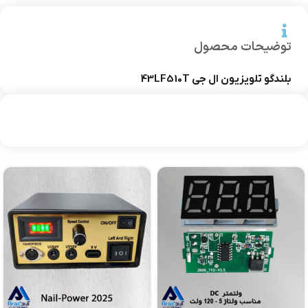
توضیحات محصول
بلندگو تلویزیون ال جی 43LF510T