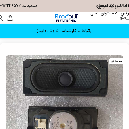
عبور به ناوبری
آراد الکترونیک اصفهان
پشتیبانی: 09132365701
رفتن به محتوای اصلی
منو
ارتباط با کارشناس فروش (ایتا)
خانه
/
قطعات تلویزیون
/
بلندگو
در حد نو