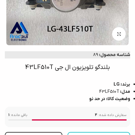
بزرگنمایی تصویر
شناسه محصول:
89
بلندگو تلویزیون ال جی 43LF510T
برند: LG
مدل:
43LF510T
وضعیت کالا: در حد نو
سفارش داده شده:
4
باقی مانده:
1