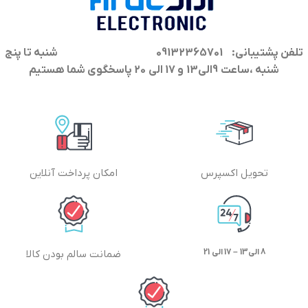
تلفن پشتیبانی: 09132365701
شنبه تا پنج
شنبه ،ساعت 9الی13 و 17 الی 20 پاسخگوی شما هستیم
تحویل اکسپرس
امکان پرداخت آنلاین
8 الی13 – 17 الی 21
ضمانت سالم بودن کالا