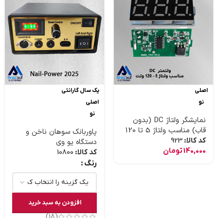
اصلی
یک سال گارانتی
نو
اصلی
نو
نمایشگر ولتاژ DC (بدون
قاب) مناسب ولتاژ 5 تا 120
پاوربانک سوهان ناخن و
ولت
کد کالا:
923
دستگاه یو وی
140,000
تومان
کد کالا:
10800
رنگ
افزودن به سبد خرید
(18)