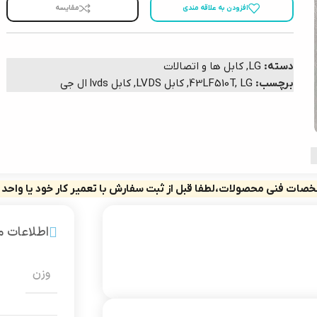
افزودن به علاقه مندی
مقایسه
دسته:
LG
,
کابل ها و اتصالات
برچسب:
LG
,
43LF510T
,
کابل LVDS
,
کابل lvds ال جی
صات فنی محصولات،لطفا قبل از ثبت سفارش با تعمیر کار خود یا واحد
اطلاعات 
وزن