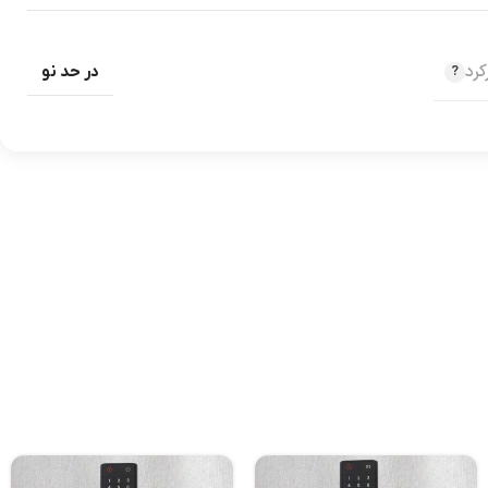
رد
در حد نو