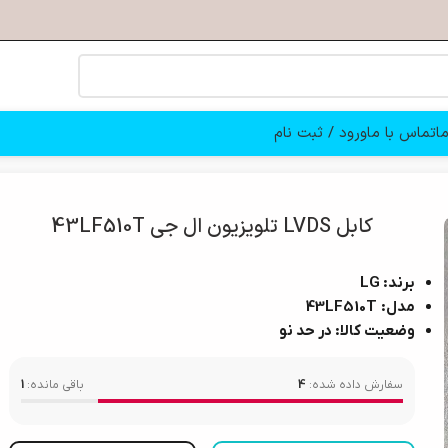
ا
تماس با ما
ورود / ثبت نام
کابل LVDS تلویزیون ال جی 43LF510T
برند: LG
مدل:
43LF510T
وضعیت کالا: در حد نو
سفارش داده شده:
4
باقی مانده:
1