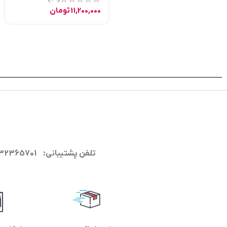
11,200,000
تومان
تلفن پشتیبانی: 09132365701