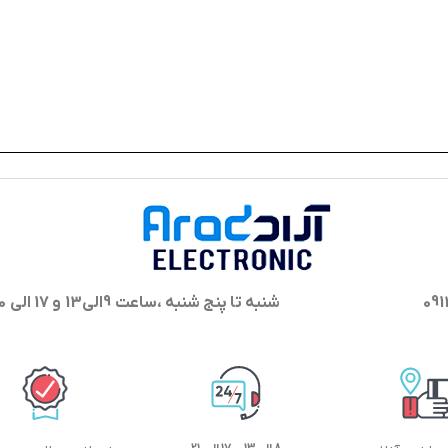
شنبه تا پنج شنبه ،ساعت 9الی13 و 17 الی 20 پاسخگوی شما هستیم