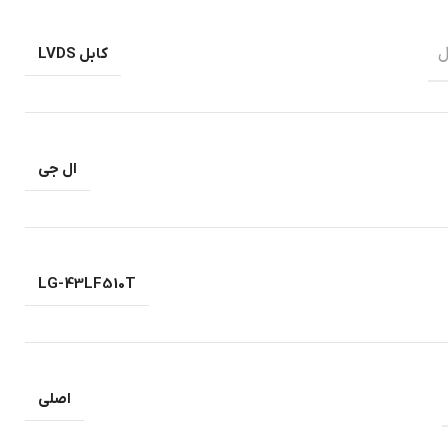
ل
کابل LVDS
ال جی
LG-43LF510T
اصلی