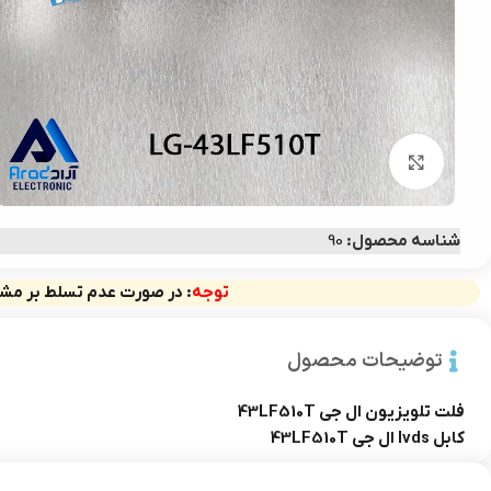
بزرگنمایی تصویر
شناسه محصول:
90
توجه
: در صورت عدم تسلط بر مشخ
توضیحات محصول
فلت تلویزیون ال جی 43LF510T
کابل lvds ال جی 43LF510T