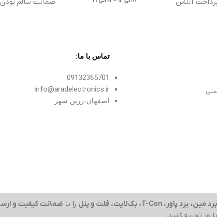
8 الی13 – 17 الی 21
رداخت آنلاین
ضمانت سالم بودن ک
تماس با ما:
09132365701
info@aradelectronics.ir
ستی
اصفهان،زرین شهر
رد مین، برد پاور، T-Con، بک‌لایت، فلت و پنل
را با
ضمانت کیفیت و ارسا
با ما تجربه کنید.