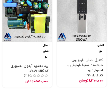
اصلی
1 سال
نو
اصلی
نو
کنترل اصلی تلویزیون
هوشمند اسنوا بلوتوثی و
برد تغذیه آیفون تصویری
موس دار و جستجوی صوتی
اسنوا
,
دوو
کد کالا:
10709
کد کالا:
320
(4)
1,300,000
تومان
550,000
تومان