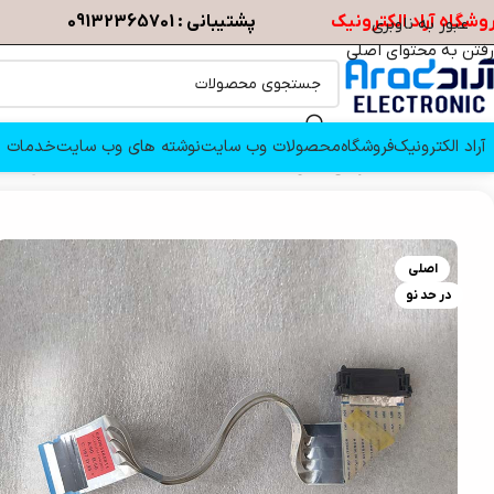
وشگاه آراد الکترونیک
پشتیبانی : 09132365701
عبور به ناوبری
رفتن به محتوای اصلی
آراد الکترونیک
فروشگاه
محصولات وب سایت
نوشته های وب سایت
خدمات م
خانه
/
قطعات تلویزیون
/
کابل ها و اتصالات
/
کابل LVDS تلویزیون ال جی 43LF510T
اصلی
در حد نو