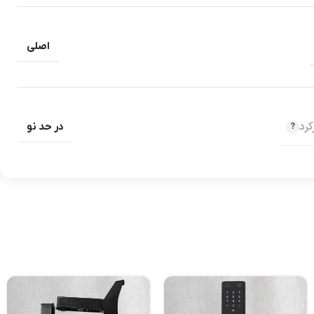
اصلی
رد
در حد نو