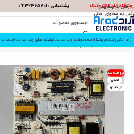
وشگاه آراد الکترونیک
پشتیبانی : 09132365701
رفتن به پیمایش
رفتن به محتوای اصلی
آراد الکترونیک
فروشگاه
محصولات وب سایت
نوشته های وب سایت
خدمات م
خانه
/
قطعات تلویزیون
/
برد پاور تلویزیون
/
تغذیه تلویزیون ایکس ویژن XS5020
فروخته شد
اصلی
در حد نو