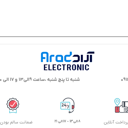
شنبه تا پنج شنبه ،ساعت 9الی13 و 17 الی 20 پاسخگوی شما هستیم
8 الی13 – 17 الی 21
رداخت آنلاین
ضمانت سالم بودن ک