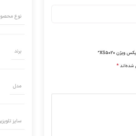
نوع محصو
برند
یژن XS5020”
 شده‌اند
*
مدل
سایز تلویزی