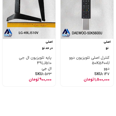
اصلی
اصلی
نو
در حد نو
کنترل اصلی تلویزیون دوو
پایه تلویزیون ال جی
49LJ510
50K5600U
دوو
ال جی
SKU:
523
SKU:
147
1,500,000
تومان
900,000
تومان