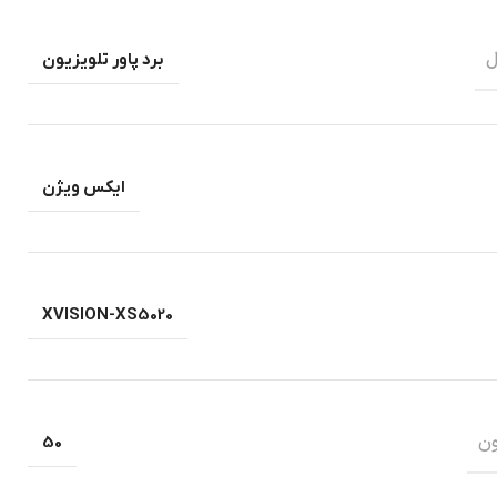
ل
برد پاور تلویزیون
ایکس ویژن
XVISION-XS5020
ون
50