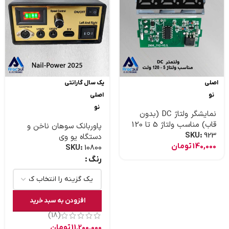
اصلی
یک سال گارانتی
نو
اصلی
نو
نمایشگر ولتاژ DC (بدون
قاب) مناسب ولتاژ 5 تا 120
پاوربانک سوهان ناخن و
ولت
SKU:
923
دستگاه یو وی
140,000
تومان
SKU:
10800
رنگ
افزودن به سبد خرید
(18)
11,200,000
تومان