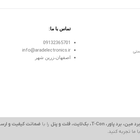
تماس با ما:
09132365701
info@aradelectronics.ir
ستی
اصفهان،زرین شهر
رد مین، برد پاور، T-Con، بک‌لایت، فلت و پنل
را با
ضمانت کیفیت و ارسا
با ما تجربه کنید.