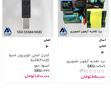
1 سال
اصلی
اصلی
نو
نو
کنترل اصلی تلویزیون اسنوا
50SK610UD
برد تغذیه آیفون تصویری
اسنوا
,
دوو
SKU:
10709
SKU:
331
(4)
1,500,000
تومان
550,000
تومان