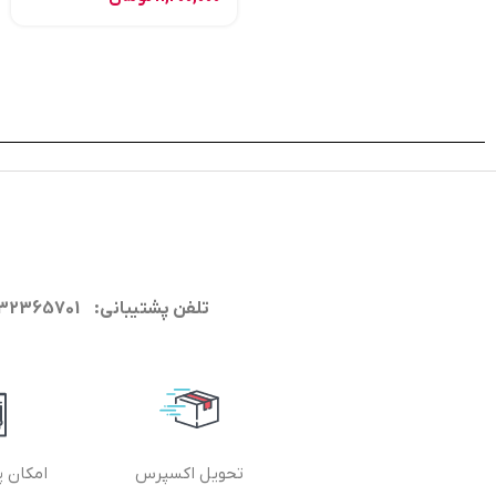
تلفن پشتیبانی: 09132365701
تحویل اکسپرس
امکان پ