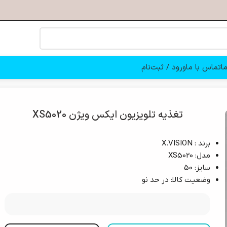
ا
تماس با ما
ورود / ثبت‌نام
تغذیه تلویزیون ایکس ویژن XS5020
برند : X.VISION
مدل: XS5020
سایز: 50
وضعیت کالا: در حد نو