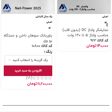
اصلی
یک سال گارانتی
نو
اصلی
نو
نمایشگر ولتاژ DC (بدون قاب)
مناسب ولتاژ 5 تا 120 ولت
پاوربانک سوهان ناخن و دستگاه
کد کالا:
923
یو وی
140,000
تومان
کد کالا:
10800
رنگ
افزودن به سبد خرید
(18)
11,200,000
تومان