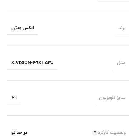
برند
ایکس ویژن
مدل
X.VISION-49XT530
سایز تلویزیون
49
وضعیت کارکرد
در حد نو