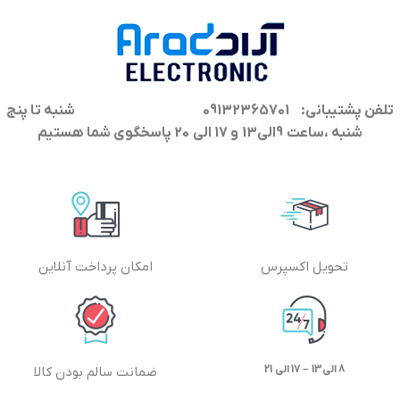
تلفن پشتیبانی: 09132365701
شنبه تا پنج
شنبه ،ساعت 9الی13 و 17 الی 20 پاسخگوی شما هستیم
تحویل اکسپرس
امکان پرداخت آنلاین
8 الی13 – 17 الی 21
ضمانت سالم بودن کالا