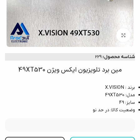
بزرگنمایی تصویر
شناسه محصول:
229
مین برد تلویزیون ایکس ویژن 49XT530
برند : X.VISION
مدل: 49XT530
سایز: 49
وضعیت کالا: در حد نو