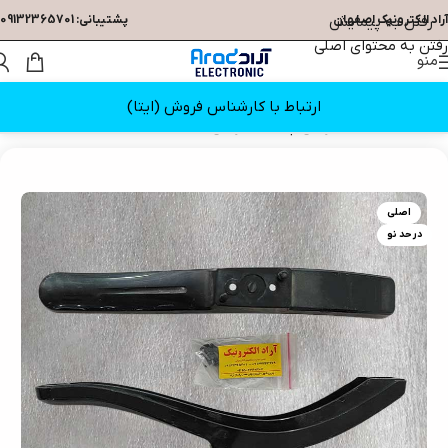
آراد الکترونیک اصفهان
رفتن به پیمایش
پشتیبانی: 09132365701
رفتن به محتوای اصلی
منو
ارتباط با کارشناس فروش (ایتا)
خانه
/
قطعات تلویزیون
/
پایه تلویزیون
اصلی
در حد نو