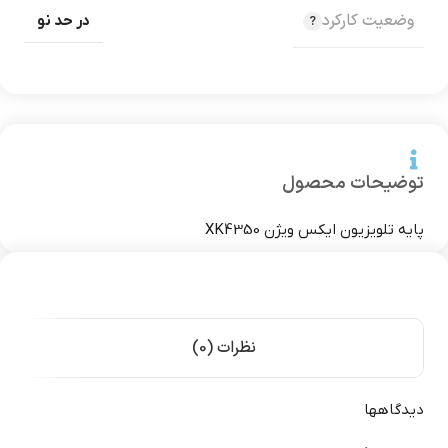
وضعیت کارکرد
در حد نو
توضیحات محصول
پایه تلویزیون ایکس ویژن XK4350
نظرات (0)
دیدگاهها