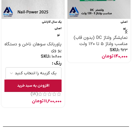
اصلی
یک سال گارانتی
نو
اصلی
نو
نمایشگر ولتاژ DC (بدون قاب)
مناسب ولتاژ 5 تا 120 ولت
پاوربانک سوهان ناخن و دستگاه
923
SKU:
یو وی
140,000
تومان
SKU:
10800
رنگ
افزودن به سبد خرید
(18)
11,200,000
تومان