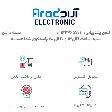
تلفن پشتیبانی: 09132365701
شنبه تا پنج
شنبه ،ساعت 9الی13 و 17 الی 20 پاسخگوی شما هستیم
تحویل اکسپرس
امکان پرداخت آنلاین
8 الی13 – 17 الی 21
ضمانت سالم بودن کالا