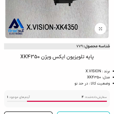
برای بزرگ‌نمایی کلیک کنید
شناسه محصول:
779
پایه تلویزیون ایکس ویژن XK4350
برند : X.VISION
مدل: XK4350
وضعیت کالا : در حد نو
سفارش‌داده‌شده:
4
آیتم‌های موجود:
1