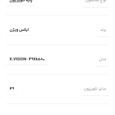
نوع محصول
پایه تلویزیون
برند
ایکس ویژن
مدل
X.VISION- 49Xk580
سایز تلویزیون
49