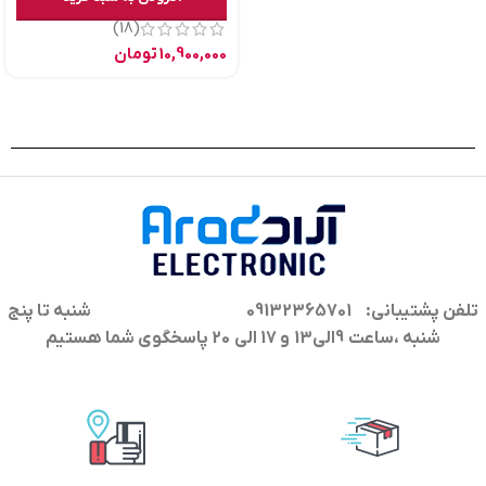
(18)
10,900,000
تومان
تلفن پشتیبانی: 09132365701
شنبه تا پنج
شنبه ،ساعت 9الی13 و 17 الی 20 پاسخگوی شما هستیم