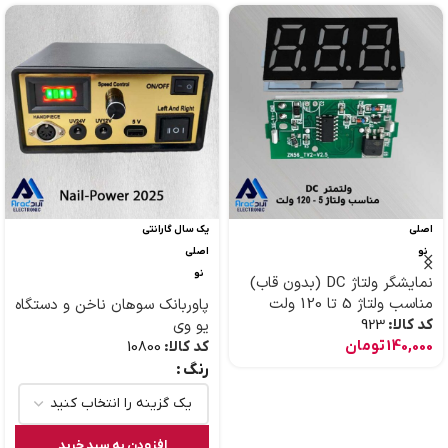
اصلی
یک سال گارانتی
نو
اصلی
نو
نمایشگر ولتاژ DC (بدون قاب)
مناسب ولتاژ 5 تا 120 ولت
پاوربانک سوهان ناخن و دستگاه
کد کالا:
923
یو وی
140,000
تومان
کد کالا:
10800
رنگ
افزودن به سبد خرید