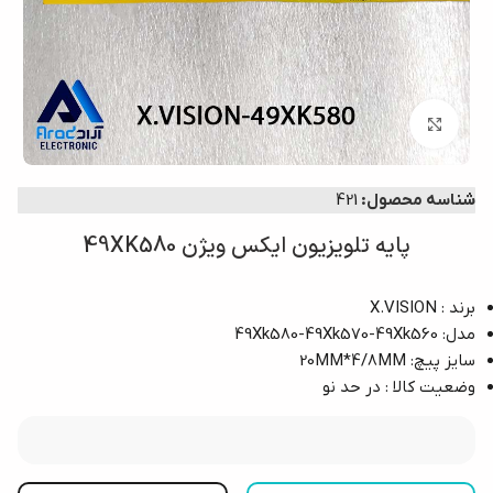
بزرگنمایی تصویر
شناسه محصول:
421
پایه تلویزیون ایکس ویژن 49XK580
برند : X.VISION
مدل: 49Xk580-49Xk570-49Xk560
سایز پیچ: 20MM*4/8MM
وضعیت کالا : در حد نو