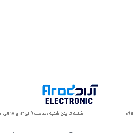
شنبه تا پنج شنبه ،ساعت 9الی13 و 17 الی 20 پاسخگوی شما هستیم