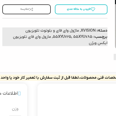
افزودن به علاقه مندی
مقایسه
دسته:
XVISION
,
ماژول وای فای و بلوتوث تلویزیون
برچسب:
55XYU785
,
55XYU725
,
مازول وای فای تلویزیون
ایکس ویژن
صات فنی محصولات،لطفا قبل از ثبت سفارش با تعمیر کار خود یا واحد
اطلاعات 
وزن