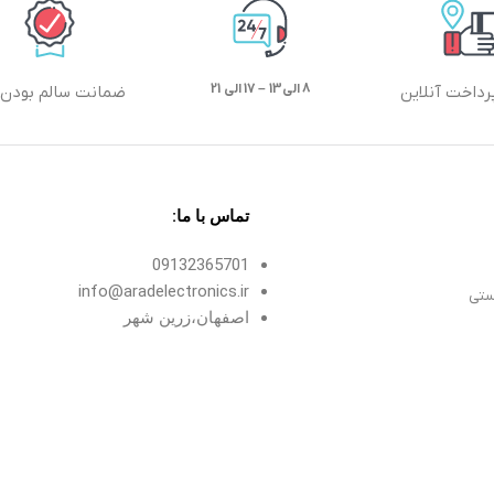
8 الی13 – 17 الی 21
رداخت آنلاین
ضمانت سالم بودن ک
تماس با ما:
09132365701
info@aradelectronics.ir
ستی
اصفهان،زرین شهر