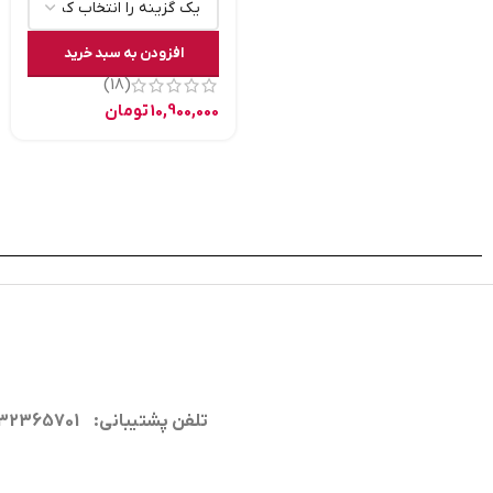
افزودن به سبد خرید
(18)
10,900,000
تومان
تلفن پشتیبانی: 09132365701