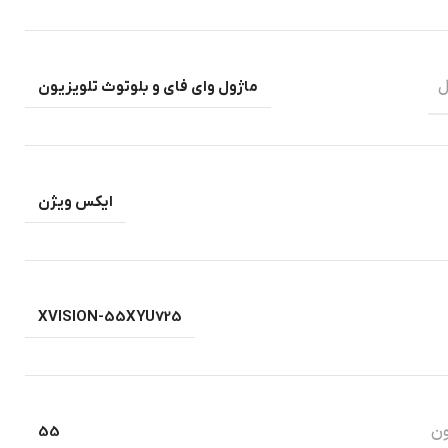
ل
ماژول وای فای و بلوتوث تلویزیون
ایکس ویژن
XVISION-55XYU725
ون
55