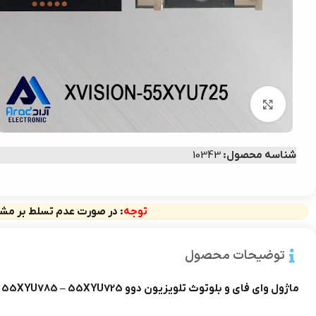
بزرگنمایی تصویر
شناسه محصول:
10343
توجه
: در صورت عدم تسلط بر مشخ
توضیحات محصول
ماژول وای فای و بلوتوث تلویزیون دوو 55XYU785 – 55XYU725