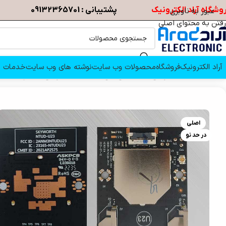
وشگاه آراد الکترونیک
پشتیبانی : 09132365701
عبور به ناوبری
رفتن به محتوای اصلی
آراد الکترونیک
فروشگاه
محصولات وب سایت
نوشته های وب سایت
خدمات م
خانه
/
قطعات تلویزیون
/
ماژول وای فای و بلوتوث تلویزیون
/
ماژول وای فای 
اصلی
در حد نو