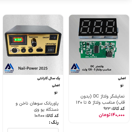
اصلی
یک سال گارانتی
نو
اصلی
نو
نمایشگر ولتاژ DC (بدون
قاب) مناسب ولتاژ 5 تا 120
پاوربانک سوهان ناخن و
ولت
کد کالا:
923
دستگاه یو وی
140,000
تومان
کد کالا:
10800
رنگ