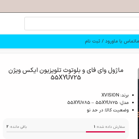
ا
تماس با ما
ورود / ثبت نام
و بلوتوث تلویزیون ایکس ویژن 55XYU725
ماژول وای فای و بلوتوث تلویزیون ایکس ویژن
55XYU725
برند: XVISION
مدل: 55XYU785 – 55XYU725
وضعیت کالا: در حد نو
سفارش داده شده:
1
باقی مانده:
2