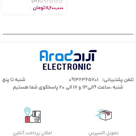
(18)
11,200,000
تومان
تلفن پشتیبانی: 09132365701
شنبه تا پنج
شنبه ،ساعت 9الی13 و 17 الی 20 پاسخگوی شما هستیم
تحویل اکسپرس
امکان پرداخت آنلاین