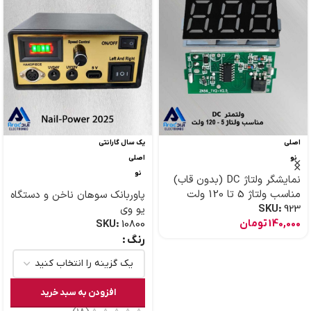
اصلی
یک سال گارانتی
نو
اصلی
نو
نمایشگر ولتاژ DC (بدون قاب)
مناسب ولتاژ 5 تا 120 ولت
پاوربانک سوهان ناخن و دستگاه
923
SKU:
یو وی
140,000
تومان
SKU:
10800
رنگ
افزودن به سبد خرید