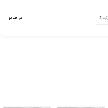
رد
در حد نو