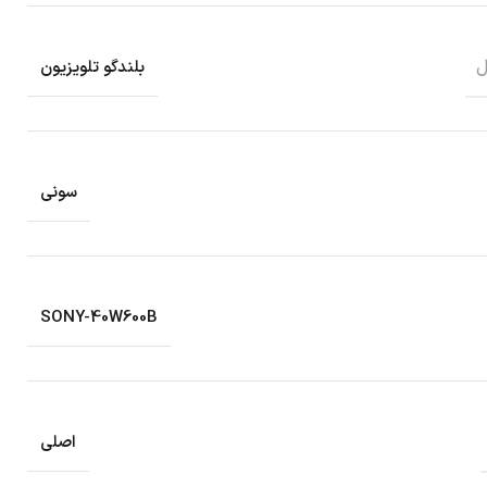
ل
بلندگو تلویزیون
سونی
SONY-40W600B
اصلی