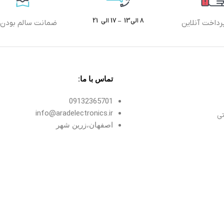
8 الی13 – 17 الی 21
رداخت آنلاین
ضمانت سالم بودن ک
تماس با ما:
09132365701
info@aradelectronics.ir
تی
اصفهان،زرین شهر