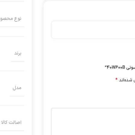
نوع محصو
برند
40W6”
*
 شده‌اند
مدل
اصالت کالا