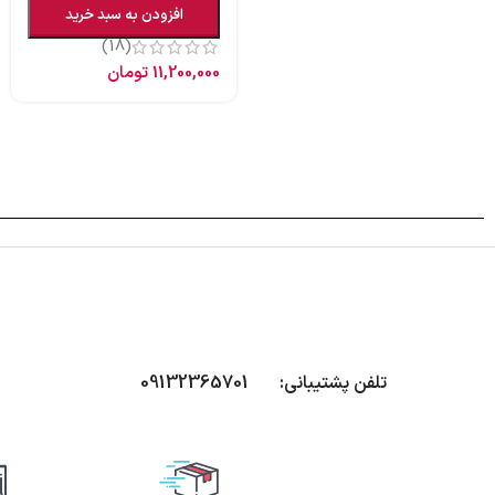
افزودن به سبد خرید
(18)
11,200,000
تومان
تلفن پشتیبانی: 09132365701