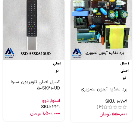
1 سال
اصلی
اصلی
نو
نو
کنترل اصلی تلویزیون اسنوا
50SK610UD
برد تغذیه آیفون تصویری
اسنوا
,
دوو
SKU:
10709
SKU:
331
(4)
1,500,000
تومان
550,000
تومان