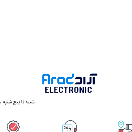
شنبه تا پنج شنبه ،ساعت 9الی13 و 17 الی 20 پ