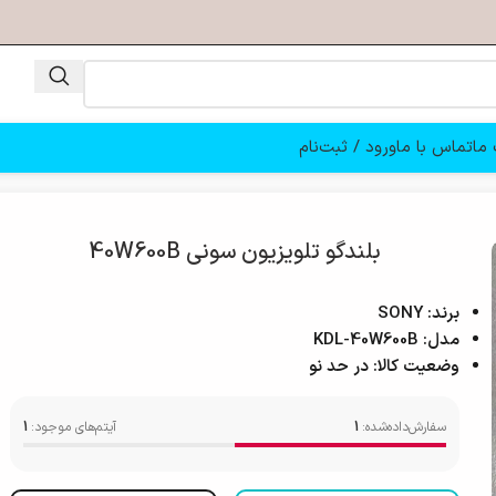
ما
تماس با ما
ورود / ثبت‌نام
بلندگو تلویزیون سونی 40W600B
برند: SONY
مدل: KDL-40W600B
وضعیت کالا: در حد نو
سفارش‌داده‌شده:
1
آیتم‌های موجود:
1