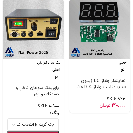
اصلی
یک سال گارانتی
نو
اصلی
نو
نمایشگر ولتاژ DC (بدون
قاب) مناسب ولتاژ 5 تا 120
پاوربانک سوهان ناخن و
ولت
دستگاه یو وی
SKU:
923
140,000
تومان
SKU:
10800
رنگ