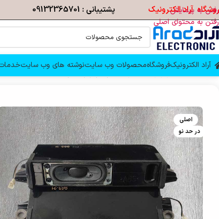
وشگاه آراد الکترونیک
پشتیبانی : 09132365701
رفتن به پیمایش
رفتن به محتوای اصلی
آراد الکترونیک
فروشگاه
محصولات وب سایت
نوشته های وب سایت
خدمات 
خانه
/
قطعات تلویزیون
/
بلندگو
/
بلندگو تلویزیون سونی 40W600B
اصلی
در حد نو