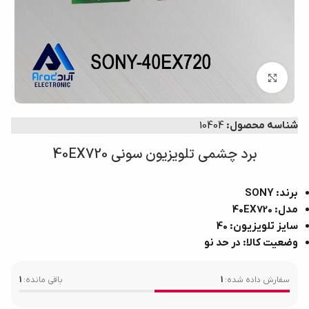
بزرگنمایی تصویر
شناسه محصول:
10404
برد چشمی تلویزیون سونی 40EX720
برند: SONY
مدل: 40EX720
سایز تلویزیون: 40
وضعیت کالا: در حد نو
سفارش داده شده:
1
باقی مانده:
1