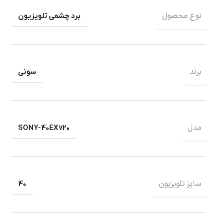
نوع محصول
برد چشمی تلویزیون
برند
سونی
مدل
SONY-40EX720
سایز تلویزیون
40