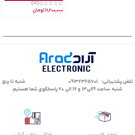
(18)
11,200,000
تومان
تلفن پشتیبانی: 09132365701
شنبه تا پنج
شنبه ،ساعت 9الی13 و 17 الی 20 پاسخگوی شما هستیم
تحویل اکسپرس
امکان پرداخت آنلاین