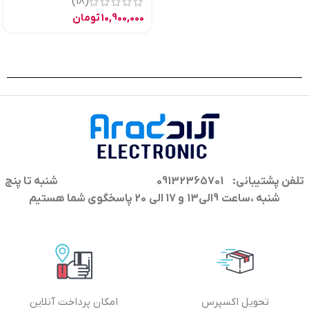
(18)
10,900,000
تومان
تلفن پشتیبانی: 09132365701
شنبه تا پنج
شنبه ،ساعت 9الی13 و 17 الی 20 پاسخگوی شما هستیم
تحویل اکسپرس
امکان پرداخت آنلاین