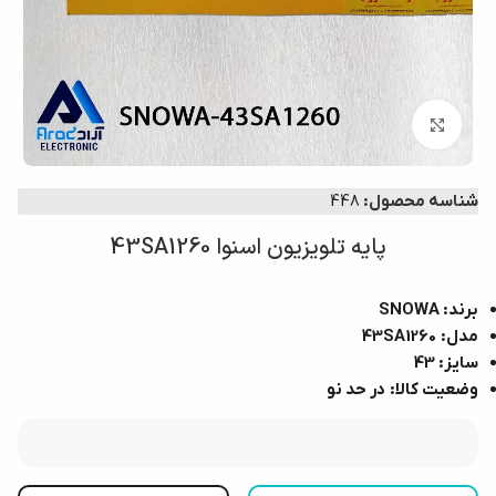
بزرگنمایی تصویر
شناسه محصول:
448
پایه تلویزیون اسنوا 43SA1260
برند: SNOWA
مدل: 43SA1260
سایز: 43
وضعیت کالا: در حد نو