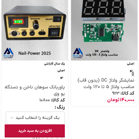
اصلی
یک سال گارانتی
نو
اصلی
نو
نمایشگر ولتاژ DC (بدون قاب)
مناسب ولتاژ 5 تا 120 ولت
پاوربانک سوهان ناخن و دستگاه
کد کالا:
923
یو وی
140,000
تومان
کد کالا:
10800
رنگ
افزودن به سبد خرید