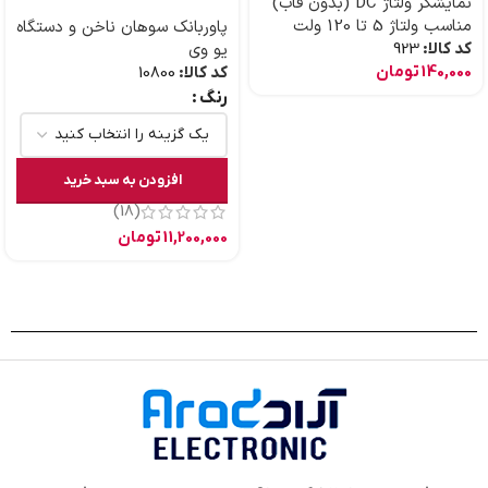
نمایشگر ولتاژ DC (بدون قاب)
مناسب ولتاژ 5 تا 120 ولت
پاوربانک سوهان ناخن و دستگاه
کد کالا:
923
یو وی
140,000
تومان
کد کالا:
10800
رنگ
افزودن به سبد خرید
(18)
11,200,000
تومان