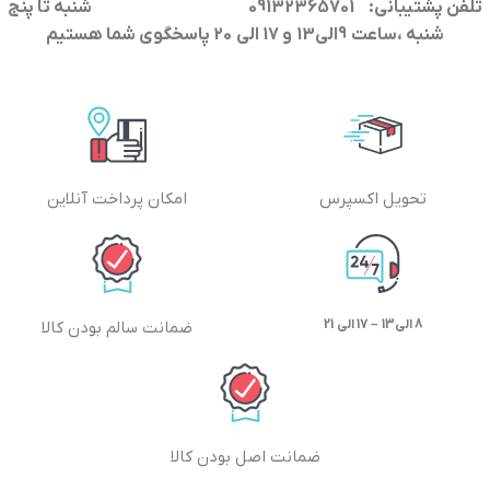
تلفن پشتیبانی: 09132365701
شنبه تا پنج
شنبه ،ساعت 9الی13 و 17 الی 20 پاسخگوی شما هستیم
تحویل اکسپرس
امکان پرداخت آنلاین
8 الی13 – 17 الی 21
ضمانت سالم بودن کالا
ضمانت اصل بودن کالا