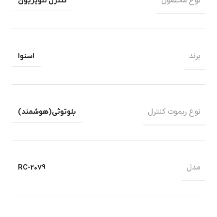
نوع محصول
کنترل تلویزیون
برند
اسنوا
نوع ریموت کنترل
بلوتوثی(هوشمند)
مدل
RC-2079