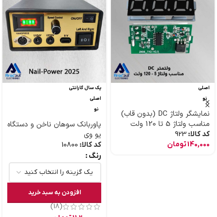
اصلی
یک سال گارانتی
نو
اصلی
نو
نمایشگر ولتاژ DC (بدون قاب)
مناسب ولتاژ 5 تا 120 ولت
پاوربانک سوهان ناخن و دستگاه
کد کالا:
923
یو وی
140,000
تومان
کد کالا:
10800
رنگ
افزودن به سبد خرید
(18)