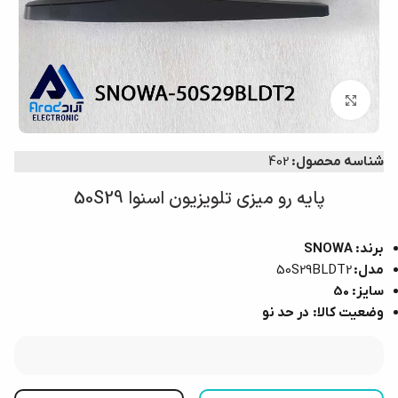
بزرگنمایی تصویر
شناسه محصول:
402
پایه رو میزی تلویزیون اسنوا 50S29
برند: SNOWA
مدل:
50S29BLDT2
سایز: 50
وضعیت کالا: در حد نو