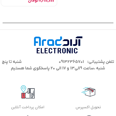
11,200,000
تومان
تلفن پشتیبانی: 09132365701
شنبه تا پنج
شنبه ،ساعت 9الی13 و 17 الی 20 پاسخگوی شما هستیم
تحویل اکسپرس
امکان پرداخت آنلاین