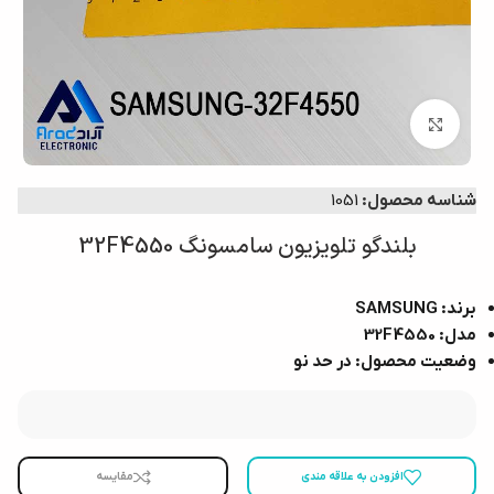
بزرگنمایی تصویر
شناسه محصول:
1051
بلندگو تلویزیون سامسونگ 32F4550
برند: SAMSUNG
مدل: 32F4550
وضعیت محصول: در حد نو
افزودن به علاقه مندی
مقایسه