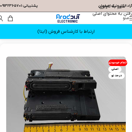
عبور به ناوبری
آراد الکترونیک اصفهان
پشتیبانی: 09132365701
رفتن به محتوای اصلی
منو
ارتباط با کارشناس فروش (ایتا)
خانه
/
قطعات تلویزیون
/
بلندگو
اتمام موجودی
اصلی
در حد نو