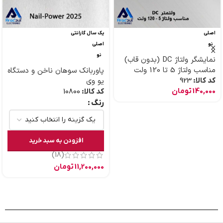
اصلی
یک سال گارانتی
نو
اصلی
نو
نمایشگر ولتاژ DC (بدون قاب)
مناسب ولتاژ 5 تا 120 ولت
پاوربانک سوهان ناخن و دستگاه
کد کالا:
923
یو وی
140,000
تومان
کد کالا:
10800
رنگ
افزودن به سبد خرید
(18)
11,200,000
تومان