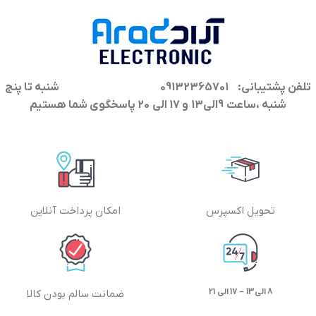
تلفن پشتیبانی: 09132365701
شنبه تا پنج
شنبه ،ساعت 9الی13 و 17 الی 20 پاسخگوی شما هستیم
تحویل اکسپرس
امکان پرداخت آنلاین
8 الی13 – 17 الی 21
ضمانت سالم بودن کالا