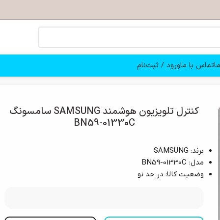
ا
تماس با ما
ورود / ثبت‌نام
کنترل تلویزیون هوشمند SAMSUNG سامسونگ
BN59-01330C
برند: SAMSUNG
مدل: BN59-01330C
وضعیت کالا: در حد نو