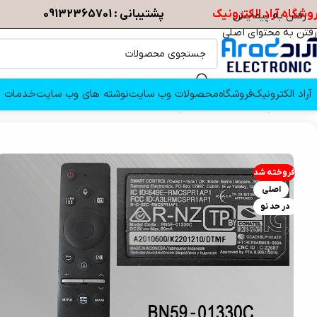
وشگاه آراد الکترونیک
پشتیبانی : 09132365701
رفتن به پیمایش
رفتن به محتوای اصلی
آراد الکترونیک
فروشگاه
محصولات وب سایت
نوشته های وب سایت
خدمات م
خانه
/
کنترل
/
SAMSUNG
/
کنترل تلویزیون هوشمند Samsung سامسونگ BN59-01330C
فروخته شد
اصلی
در حد نو