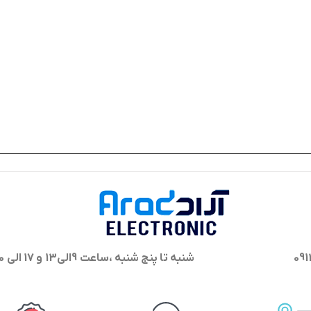
شنبه تا پنج شنبه ،ساعت 9الی13 و 17 الی 20 پاسخگوی شما هستیم