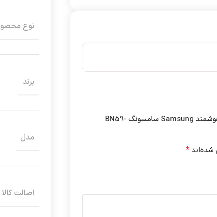
نوع محصو
برند
اولین نفری باشید که دیدگاهی را ارسال می کنید برای “کنترل تلویزیون هوشمند Samsung سامسونگ BN59-
مدل
 شده‌اند
*
اصالت کالا