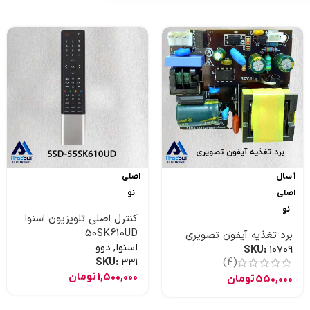
1 سال
اصلی
اصلی
نو
نو
کنترل اصلی تلویزیون اسنوا
50SK610UD
برد تغذیه آیفون تصویری
اسنوا
,
دوو
SKU:
10709
SKU:
331
(4)
1,500,000
تومان
550,000
تومان