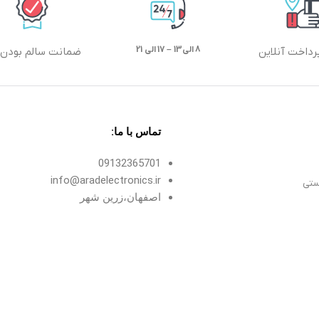
8 الی13 – 17 الی 21
رداخت آنلاین
ضمانت سالم بودن ک
تماس با ما:
09132365701
info@aradelectronics.ir
ستی
اصفهان،زرین شهر