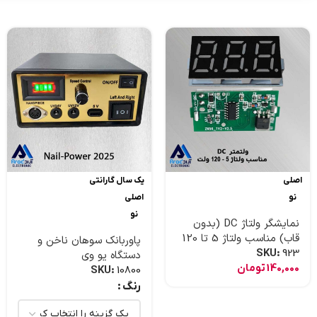
اصلی
یک سال گارانتی
نو
اصلی
نو
نمایشگر ولتاژ DC (بدون
قاب) مناسب ولتاژ 5 تا 120
پاوربانک سوهان ناخن و
ولت
SKU:
923
دستگاه یو وی
140,000
تومان
SKU:
10800
رنگ