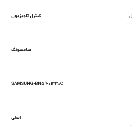
ل
کنترل تلویزیون
سامسونگ
SAMSUNG-BN59-01330C
اصلی