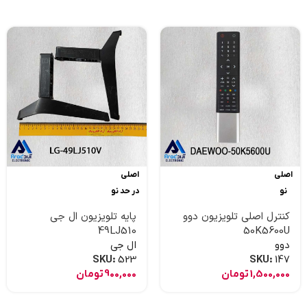
اصلی
اصلی
نو
در حد نو
کنترل اصلی تلویزیون دوو
پایه تلویزیون ال جی
49LJ510
50K5600U
دوو
ال جی
SKU:
523
SKU:
147
1,500,000
تومان
900,000
تومان