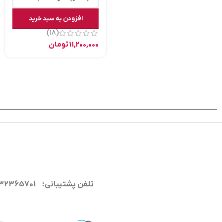
افزودن به سبد خرید
(18)
11,200,000
تومان
تلفن پشتیبانی: 09132365701