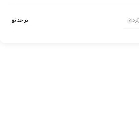
رد
در حد نو