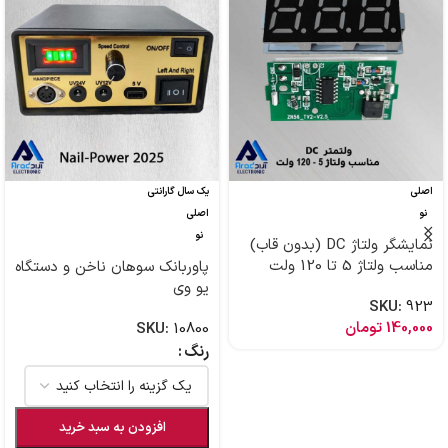
اصلی
یک سال گارانتی
نو
اصلی
نو
نمایشگر ولتاژ DC (بدون قاب)
مناسب ولتاژ 5 تا 120 ولت
پاوربانک سوهان ناخن و دستگاه
یو وی
SKU:
923
140,000
تومان
SKU:
10800
رنگ
افزودن به سبد خرید