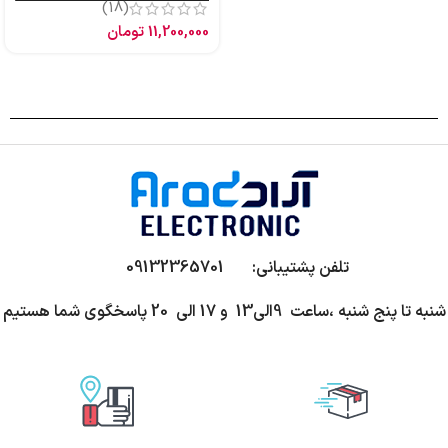
(18)
11,200,000
تومان
تلفن پشتیبانی: 09132365701
شنبه تا پنج شنبه ،ساعت 9الی13 و 17 الی 20 پاسخگوی شما هستیم