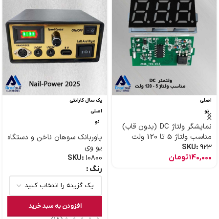
اصلی
یک سال گارانتی
نو
اصلی
نو
نمایشگر ولتاژ DC (بدون قاب)
مناسب ولتاژ 5 تا 120 ولت
پاوربانک سوهان ناخن و دستگاه
923
SKU:
یو وی
140,000
تومان
SKU:
10800
رنگ
افزودن به سبد خرید