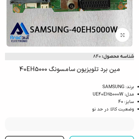
برای بزرگ‌نمایی کلیک کنید
شناسه محصول:
840
مین برد تلویزیون سامسونگ 40EH5000
برند: SAMSUNG
مدل: UE40EH5000W
سایز: 40
وضعیت کالا: در حد نو