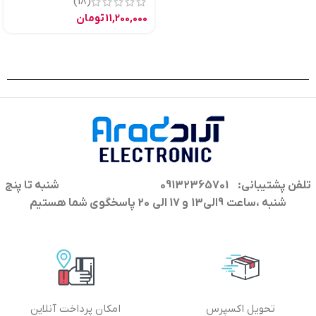
(18)
11,200,000
تومان
تلفن پشتیبانی: 09132365701
شنبه تا پنج
شنبه ،ساعت 9الی13 و 17 الی 20 پاسخگوی شما هستیم
تحویل اکسپرس
امکان پرداخت آنلاین