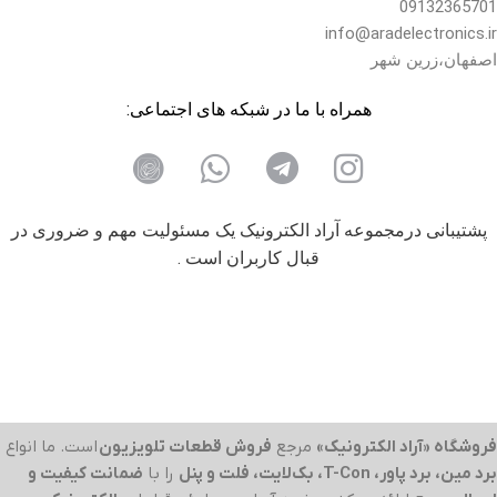
09132365701
info@aradelectronics.ir
اصفهان،زرین شهر
همراه با ما در شبکه های اجتماعی:
پشتیبانی درمجموعه آراد الکترونیک یک مسئولیت مهم و ضروری در
قبال کاربران است .
فروشگاه «آراد الکترونیک»
مرجع
فروش قطعات تلویزیون
است. ما انواع
برد مین، برد پاور، T-Con، بک‌لایت، فلت و پنل
را با
ضمانت کیفیت و