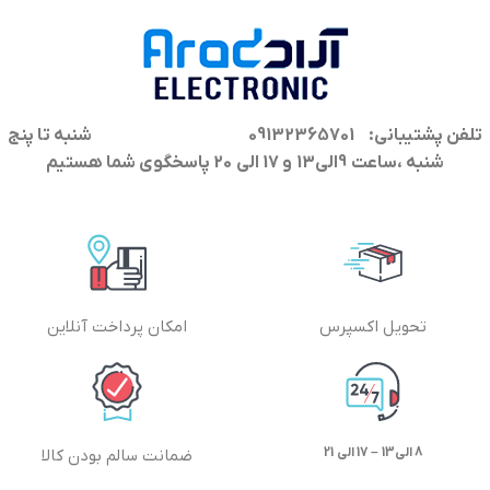
تلفن پشتیبانی: 09132365701
شنبه تا پنج
شنبه ،ساعت 9الی13 و 17 الی 20 پاسخگوی شما هستیم
تحویل اکسپرس
امکان پرداخت آنلاین
8 الی13 – 17 الی 21
ضمانت سالم بودن کالا