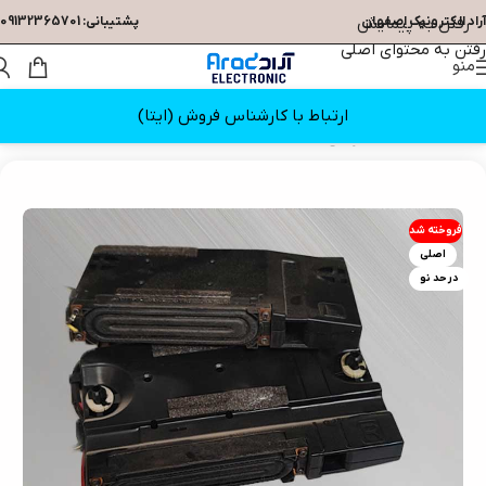
آراد الکترونیک اصفهان
رفتن به پیمایش
پشتیبانی: 09132365701
رفتن به محتوای اصلی
منو
ارتباط با کارشناس فروش (ایتا)
خانه
/
قطعات تلویزیون
/
بلندگو
فروخته شد
اصلی
در حد نو