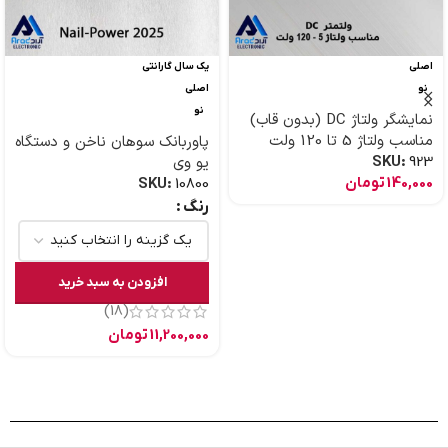
اصلی
یک سال گارانتی
نو
اصلی
نو
نمایشگر ولتاژ DC (بدون قاب)
مناسب ولتاژ 5 تا 120 ولت
پاوربانک سوهان ناخن و دستگاه
923
SKU:
یو وی
140,000
تومان
SKU:
10800
رنگ
افزودن به سبد خرید
(18)
11,200,000
تومان