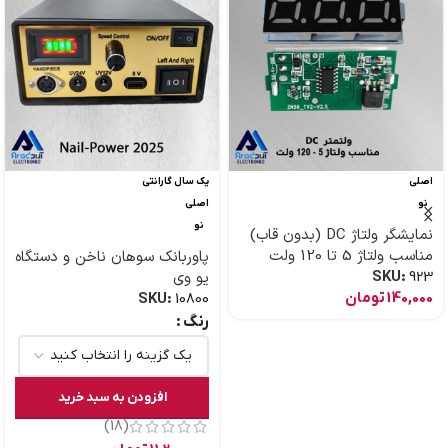
اصلی
یک سال گارانتی
نو
اصلی
نو
نمایشگر ولتاژ DC (بدون قاب)
مناسب ولتاژ 5 تا 120 ولت
پاوربانک سوهان ناخن و دستگاه
923
SKU:
یو وی
140,000
تومان
SKU:
10800
رنگ
افزودن به سبد خرید
(18)