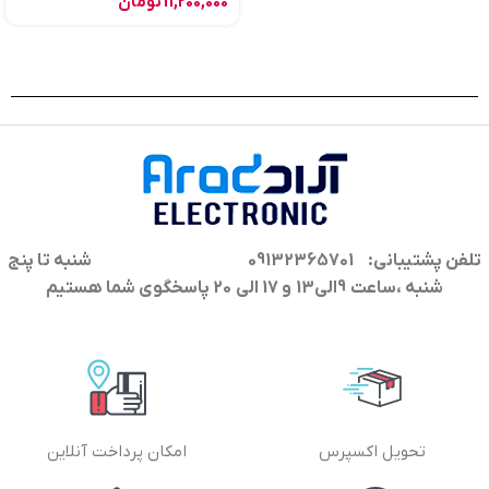
11,200,000
تومان
تلفن پشتیبانی: 09132365701
شنبه تا پنج
شنبه ،ساعت 9الی13 و 17 الی 20 پاسخگوی شما هستیم
تحویل اکسپرس
امکان پرداخت آنلاین