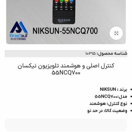
برای بزرگ‌نمایی کلیک کنید
شناسه محصول:
10315
کنترل اصلی و هوشمند تلویزیون نیکسان
55NCQ700
برند : NIKSUN
مدل:55NCQ700
نوع کنترل: هوشمند
وضعیت کالا: در حد نو