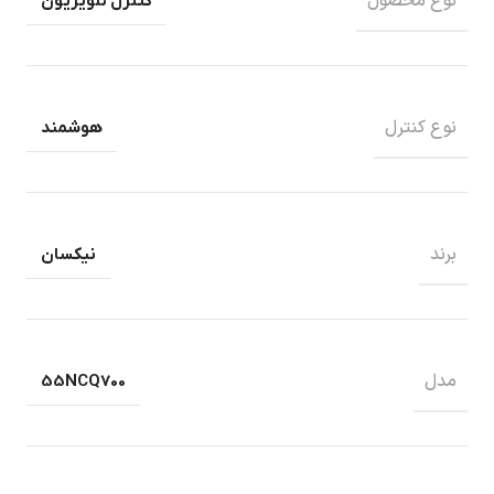
نوع محصول
کنترل تلویزیون
نوع کنترل
هوشمند
برند
نیکسان
مدل
55NCQ700