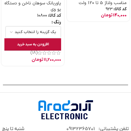
مناسب ولتاژ 5 تا 120 ولت
پاوربانک سوهان ناخن و دستگاه
کد کالا:
923
یو وی
140,000
تومان
کد کالا:
10800
رنگ
افزودن به سبد خرید
(18)
11,200,000
تومان
تلفن پشتیبانی: 09132365701
شنبه تا پنج