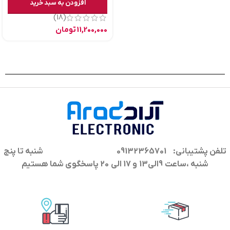
افزودن به سبد خرید
(18)
11,200,000
تومان
تلفن پشتیبانی: 09132365701
شنبه تا پنج
شنبه ،ساعت 9الی13 و 17 الی 20 پاسخگوی شما هستیم