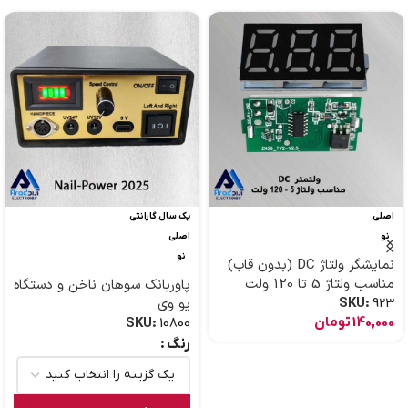
اصلی
یک سال گارانتی
نو
اصلی
نو
نمایشگر ولتاژ DC (بدون قاب)
مناسب ولتاژ 5 تا 120 ولت
پاوربانک سوهان ناخن و دستگاه
923
SKU:
یو وی
140,000
تومان
SKU:
10800
رنگ