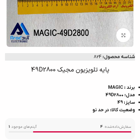
برای بزرگ‌نمایی کلیک کنید
شناسه محصول:
824
پایه تلویزیون مجیک 49D2800
برند : MAGIC
مدل: 49D2800
سایز: 49
وضعیت کالا: در حد نو
سفارش‌داده‌شده:
4
آیتم‌های موجود:
1