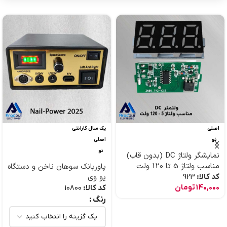
اصلی
یک سال گارانتی
نو
اصلی
نو
نمایشگر ولتاژ DC (بدون قاب)
مناسب ولتاژ 5 تا 120 ولت
پاوربانک سوهان ناخن و دستگاه
کد کالا:
923
یو وی
140,000
تومان
کد کالا:
10800
رنگ