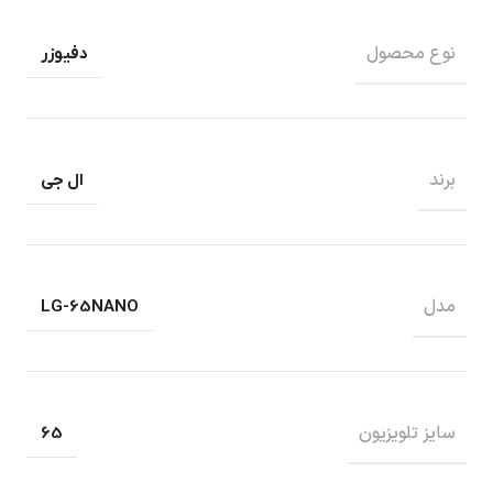
نوع محصول
دفیوزر
برند
ال جی
مدل
LG-65NANO
سایز تلویزیون
65