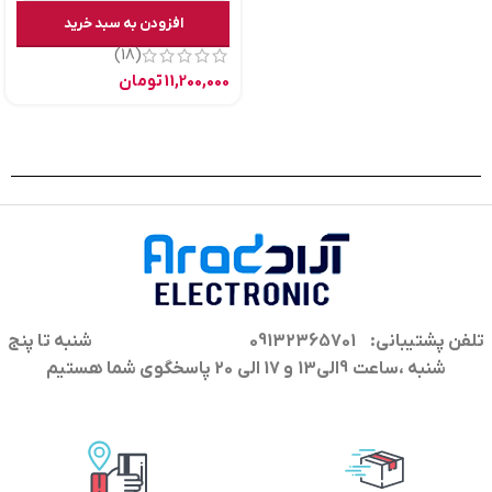
افزودن به سبد خرید
(18)
11,200,000
تومان
تلفن پشتیبانی: 09132365701
شنبه تا پنج
شنبه ،ساعت 9الی13 و 17 الی 20 پاسخگوی شما هستیم