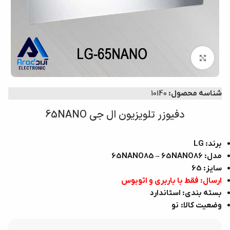
بزرگنمایی تصویر
شناسه محصول:
10140
دفیوزر تلویزیون ال جی 65NANO
برند: LG
مدل: 65NANO85 – 65NANO86
سایز: 65
ارسال: فقط با باربری و اتوبوس
بسته بندی: استاندارد
وضعیت کالا: نو