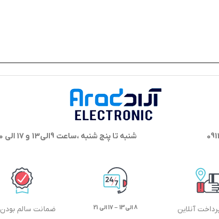
شنبه تا پنج شنبه ،ساعت 9الی13 و 17 الی 20 پاسخگوی شما هستیم
8 الی13 – 17 الی 21
رداخت آنلاین
ضمانت سالم بودن ک