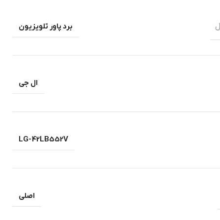
ل
برد پاور تلویزیون
ال جی
LG-42LB552V
اصلی