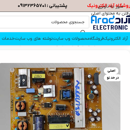
وشگاه آراد الکترونیک
پشتیبانی : 09132365701
عبور به ناوبری
رفتن به محتوای اصلی
آراد الکترونیک
فروشگاه
محصولات وب سایت
نوشته های وب سایت
خدمات م
خانه
/
قطعات تلویزیون
/
برد پاور تلویزیون
/
تغذیه تلویزیون ال جی 42LB552V
اصلی
در حد نو