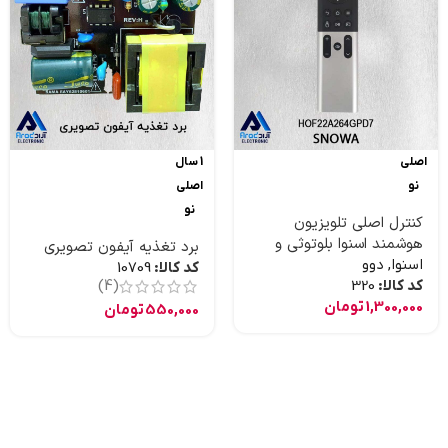
اصلی
1 سال
نو
اصلی
نو
کنترل اصلی تلویزیون
هوشمند اسنوا بلوتوثی و
برد تغذیه آیفون تصویری
موس دار و جستجوی صوتی
اسنوا
,
دوو
کد کالا:
10709
کد کالا:
320
(4)
1,300,000
تومان
550,000
تومان