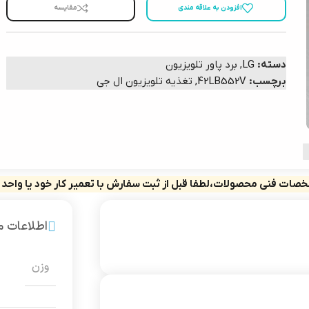
افزودن به علاقه مندی
مقایسه
دسته:
LG
,
برد پاور تلویزیون
برچسب:
42LB552V
,
تغذیه تلویزیون ال جی
صات فنی محصولات،لطفا قبل از ثبت سفارش با تعمیر کار خود یا واحد
اطلاعات 
وزن