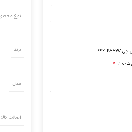
نوع محصو
برند
42LB5”
 شده‌اند
*
مدل
اصالت کالا