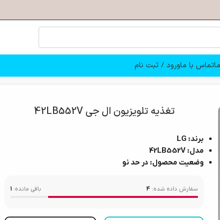
ا
تماس با ما
ورود / ثبت نام
تغذیه تلویزیون ال جی 42LB552V
برند: LG
مدل: 42LB552V
وضعیت محصول: در حد نو
سفارش داده شده:
4
باقی مانده:
1