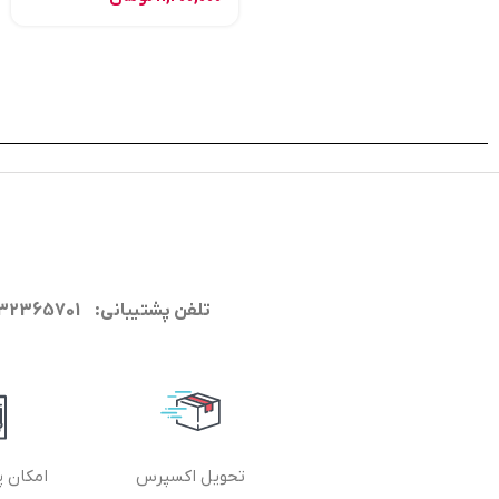
تلفن پشتیبانی: 09132365701
تحویل اکسپرس
امکان پ