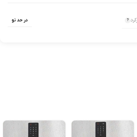
رد
در حد نو