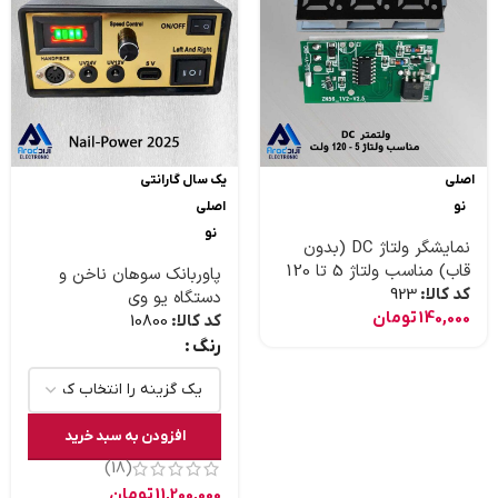
اصلی
یک سال گارانتی
نو
اصلی
نو
نمایشگر ولتاژ DC (بدون
قاب) مناسب ولتاژ 5 تا 120
پاوربانک سوهان ناخن و
ولت
کد کالا:
923
دستگاه یو وی
140,000
تومان
کد کالا:
10800
رنگ
افزودن به سبد خرید
(18)
11,200,000
تومان