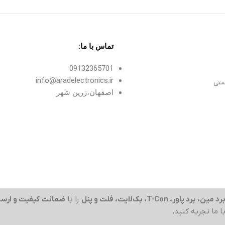
تماس با ما:
09132365701
info@aradelectronics.ir
ستی
اصفهان،زرین شهر
رد مین، برد پاور، T-Con، بک‌لایت، فلت و پنل
را با
ضمانت کیفیت و ارسا
با ما تجربه کنید.