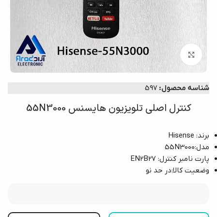
بزرگنمایی تصویر
شناسه محصول:
597
کنترل اصلی تلویزیون هایسنس 55N3000
برند: Hisense
مدل:55N3000
پارت نامبر کنترل: EN2B27
وضعیت کالا:در حد نو