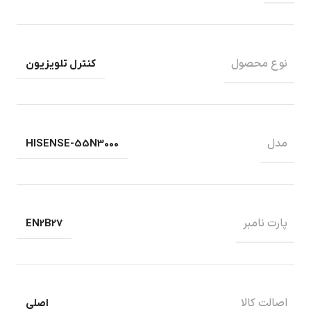
نوع محصول
کنترل تلویزیون
مدل
HISENSE-55N3000
پارت نامبر
EN2B27
اصالت کالا
اصلی