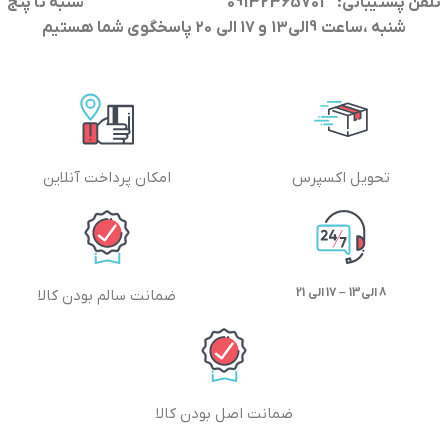
تلفن پشتیبانی: 09132365701
شنبه تا پنج
شنبه ،ساعت 9الی13 و 17 الی 20 پاسخگوی شما هستیم
تحویل اکسپرس
امکان پرداخت آنلاین
8 الی13 – 17 الی 21
ضمانت سالم بودن کالا
ضمانت اصل بودن کالا