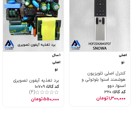
اصلی
1 سال
نو
اصلی
نو
کنترل اصلی تلویزیون
هوشمند اسنوا بلوتوثی و
برد تغذیه آیفون تصویری
موس دار و جستجوی صوتی
اسنوا
,
دوو
کد کالا:
10709
کد کالا:
320
(4)
1,300,000
تومان
550,000
تومان