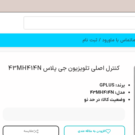
ا
تماس با ما
ورود / ثبت نام
کنترل اصلی تلویزیون جی پلاس 43MH414N
برند: GPLUS
مدل: 43MH414N
وضعیت کالا: در حد نو
افزودن به علاقه مندی
مقایسه