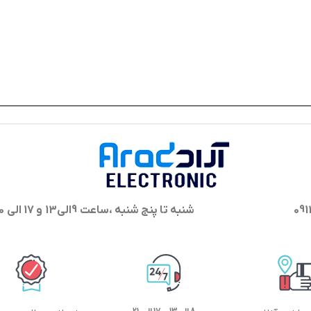
شنبه تا پنج شنبه ،ساعت 9الی13 و 17 الی 20 پاسخگوی شما هستیم