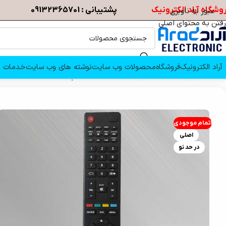
وشگاه آراد الکترونیک
پشتیبانی : 09132365701
عبور به ناوبری
رفتن به محتوای اصلی
آراد الکترونیک
فروشگاه
محصولات وب سایت
نوشته های وب سایت
خدمات م
خانه
/
کنترل
/
GPLUS
/
کنترل اصلی تلویزیون جی پلاس 43MH414N
اتمام موجودی
اصلی
در حد نو