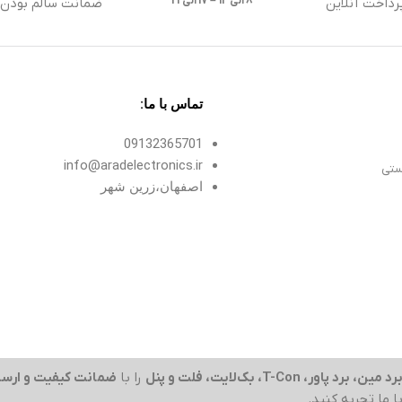
8 الی13 – 17 الی 21
رداخت آنلاین
ضمانت سالم بودن ک
تماس با ما:
09132365701
info@aradelectronics.ir
ستی
اصفهان،زرین شهر
رد مین، برد پاور، T-Con، بک‌لایت، فلت و پنل
را با
ضمانت کیفیت و ارسا
با ما تجربه کنید.