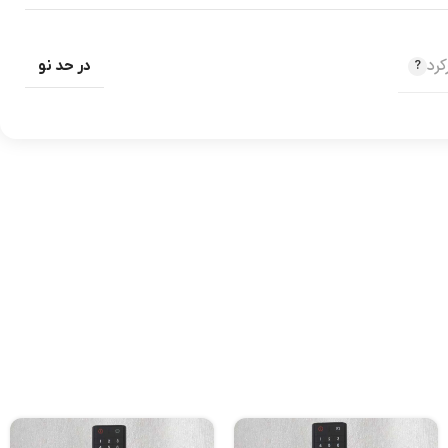
رد
در حد نو