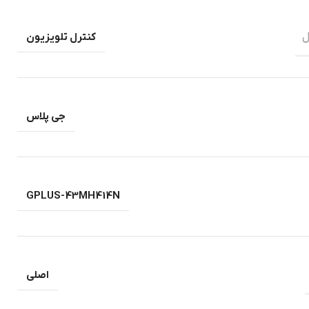
ل
کنترل تلویزیون
جی پلاس
GPLUS-43MH414N
اصلی