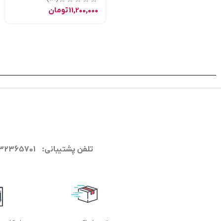
11,200,000
تومان
تلفن پشتیبانی: 09132365701