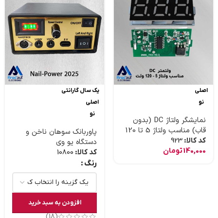
اصلی
یک سال گارانتی
نو
اصلی
نو
نمایشگر ولتاژ DC (بدون
قاب) مناسب ولتاژ 5 تا 120
پاوربانک سوهان ناخن و
ولت
کد کالا:
923
دستگاه یو وی
140,000
تومان
کد کالا:
10800
رنگ
افزودن به سبد خرید
(18)