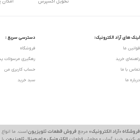
تحویل اکسپرس
امکان پ
لینک های آراد الکترونیک:
دسترسی سریع :
قوانین ما
فروشگاه
راهنمای خرید
رهگیری مرسولات پ
تماس با ما
حساب کاربری من
درباره ما
سبد خرید
فروشگاه «آراد الکترونیک»
مرجع
فروش قطعات تلویزیون
است. ما انواع
ب
می‌کنیم. خرید آسان و مطمئن قطعات
الکترونیکی و اورجینال تلویزیون
را 