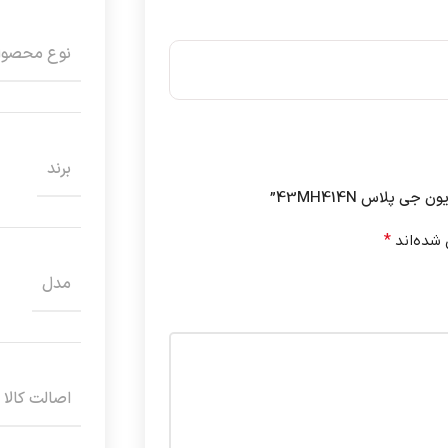
نوع محصو
برند
 پلاس 43MH414N”
 شده‌اند
*
مدل
اصالت کالا