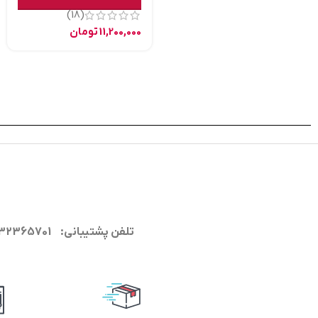
(18)
11,200,000
تومان
تلفن پشتیبانی: 09132365701