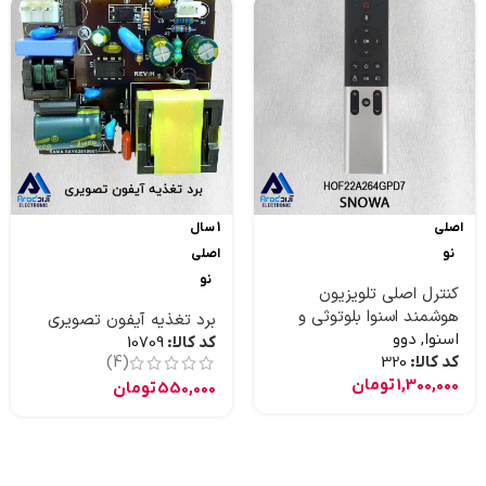
اصلی
1 سال
نو
اصلی
نو
کنترل اصلی تلویزیون
هوشمند اسنوا بلوتوثی و
برد تغذیه آیفون تصویری
موس دار و جستجوی صوتی
اسنوا
,
دوو
کد کالا:
10709
کد کالا:
320
(4)
1,300,000
تومان
550,000
تومان