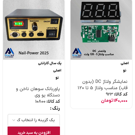
اصلی
یک سال گارانتی
نو
اصلی
نو
نمایشگر ولتاژ DC (بدون
قاب) مناسب ولتاژ 5 تا 120
پاوربانک سوهان ناخن و
ولت
کد کالا:
923
دستگاه یو وی
140,000
تومان
کد کالا:
10800
رنگ
افزودن به سبد خرید