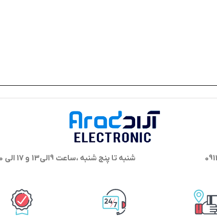
شنبه تا پنج شنبه ،ساعت 9الی13 و 17 الی 20 پاسخگوی شما هستیم