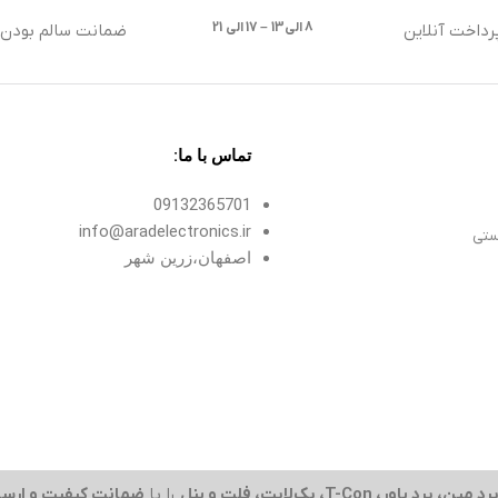
8 الی13 – 17 الی 21
رداخت آنلاین
ضمانت سالم بودن ک
تماس با ما:
09132365701
info@aradelectronics.ir
ستی
اصفهان،زرین شهر
رد مین، برد پاور، T-Con، بک‌لایت، فلت و پنل
را با
ضمانت کیفیت و ارسا