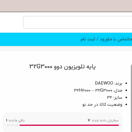
ا
تماس با ما
ورود / ثبت نام
پایه تلویزیون دوو 32G3000
برند: DAEWOO
مدل: 32H2000 – 32G3000
سایز: 32
وضعیت کالا: در حد نو
سفارش داده شده:
7
باقی مانده:
1