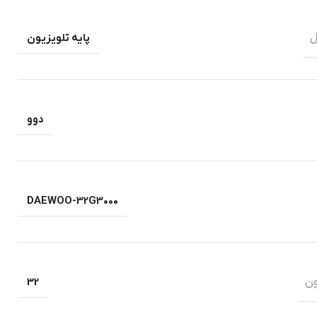
ل
پایه تلویزیون
دوو
DAEWOO-32G3000
ون
32