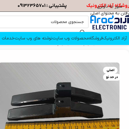
وشگاه آراد الکترونیک
پشتیبانی : 09132365701
عبور به ناوبری
رفتن به محتوای اصلی
آراد الکترونیک
فروشگاه
محصولات وب سایت
نوشته های وب سایت
خدمات م
خانه
/
قطعات تلویزیون
/
پایه تلویزیون
/
پایه تلویزیون دوو 32G3000
اصلی
در حد نو