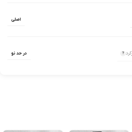
اصلی
رد
در حد نو